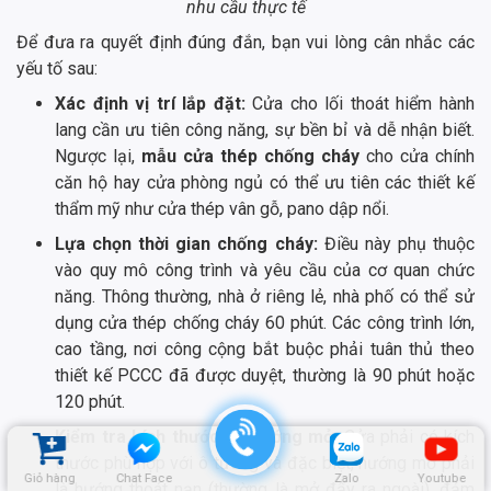
nhu cầu thực tế
Để đưa ra quyết định đúng đắn, bạn vui lòng cân nhắc các
yếu tố sau:
Xác định vị trí lắp đặt:
Cửa cho lối thoát hiểm hành
lang cần ưu tiên công năng, sự bền bỉ và dễ nhận biết.
Ngược lại,
mẫu cửa thép chống cháy
cho cửa chính
căn hộ hay cửa phòng ngủ có thể ưu tiên các thiết kế
thẩm mỹ như cửa thép vân gỗ, pano dập nổi.
Lựa chọn thời gian chống cháy:
Điều này phụ thuộc
vào quy mô công trình và yêu cầu của cơ quan chức
năng. Thông thường, nhà ở riêng lẻ, nhà phố có thể sử
dụng cửa thép chống cháy 60 phút. Các công trình lớn,
cao tầng, nơi công cộng bắt buộc phải tuân thủ theo
thiết kế PCCC đã được duyệt, thường là 90 phút hoặc
120 phút.
Kiểm tra kích thước và hướng mở:
Cửa phải có kích
thước phù hợp với ô tường và đặc biệt, hướng mở phải
Giỏ hàng
Chat Face
Zalo
Youtube
là hướng thoát nạn (thường là mở đẩy ra ngoài), đảm