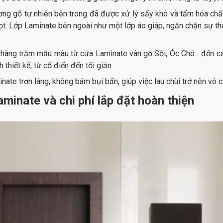
ng gỗ tự nhiên bên trong đã được xử lý sấy khô và tẩm hóa ch
ọt. Lớp Laminate bên ngoài như một lớp áo giáp, ngăn chặn sự th
 hàng trăm mẫu màu từ cửa Laminate vân gỗ Sồi, Óc Chó... đến c
hiết kế, từ cổ điển đến tối giản.
ate trơn láng, không bám bụi bẩn, giúp việc lau chùi trở nên vô
minate và chi phí lắp đặt hoàn thiện