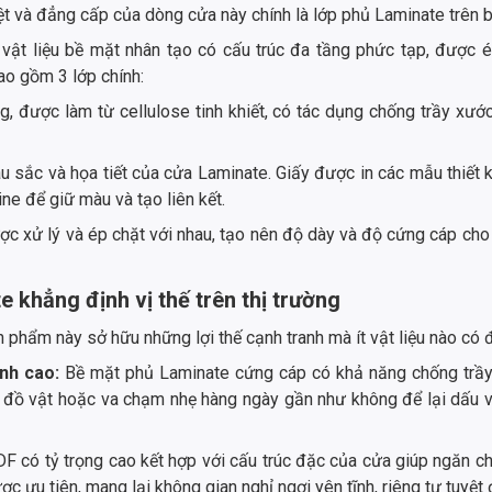
t và đẳng cấp của dòng cửa này chính là lớp phủ Laminate trên b
 vật liệu bề mặt nhân tạo có cấu trúc đa tầng phức tạp, được é
ao gồm 3 lớp chính:
ng, được làm từ cellulose tinh khiết, có tác dụng chống trầy x
u sắc và họa tiết của cửa Laminate. Giấy được in các mẫu thiết 
ne để giữ màu và tạo liên kết.
ợc xử lý và ép chặt với nhau, tạo nên độ dày và độ cứng cáp cho
 khẳng định vị thế trên thị trường
n phẩm này sở hữu những lợi thế cạnh tranh mà ít vật liệu nào có 
nh cao:
Bề mặt phủ Laminate cứng cáp có khả năng chống trầy 
ê đồ vật hoặc va chạm nhẹ hàng ngày gần như không để lại dấu 
 có tỷ trọng cao kết hợp với cấu trúc đặc của cửa giúp ngăn chặ
c ưu tiên, mang lại không gian nghỉ ngơi yên tĩnh, riêng tư tuyệt 