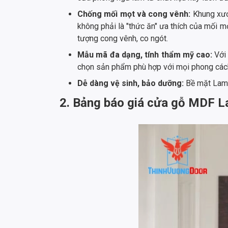
Chống mối mọt và cong vênh:
Khung xươ
không phải là "thức ăn" ưa thích của mối m
tượng cong vênh, co ngót.
Mẫu mã đa dạng, tính thẩm mỹ cao:
Với
chọn sản phẩm phù hợp với mọi phong cách t
Dễ dàng vệ sinh, bảo dưỡng:
Bề mặt Lamin
2. Bảng báo giá cửa gỗ MDF La