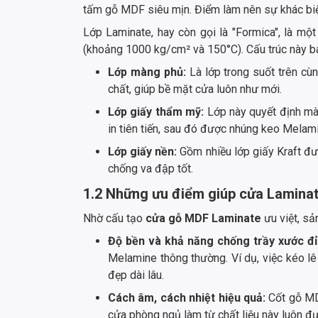
tấm gỗ MDF siêu mịn. Điểm làm nên sự khác biệ
Lớp Laminate, hay còn gọi là "Formica", là một
(khoảng 1000 kg/cm² và 150°C). Cấu trúc này b
Lớp màng phủ:
Là lớp trong suốt trên cù
chất, giúp bề mặt cửa luôn như mới.
Lớp giấy thẩm mỹ:
Lớp này quyết định mà
in tiên tiến, sau đó được nhúng keo Melami
Lớp giấy nền:
Gồm nhiều lớp giấy Kraft đư
chống va đập tốt.
1.2 Những ưu điểm giúp cửa Laminate
Nhờ cấu tạo
cửa gỗ MDF Laminate
ưu việt, sả
Độ bền và khả năng chống trầy xước đỉ
Melamine thông thường. Ví dụ, việc kéo l
đẹp dài lâu.
Cách âm, cách nhiệt hiệu quả:
Cốt gỗ MDF
cửa phòng ngủ làm từ chất liệu này luôn đượ