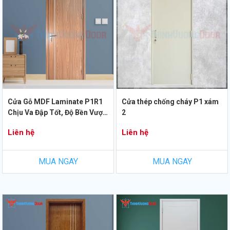
Cửa Gỗ MDF Laminate P1R1
Cửa thép chống cháy P1 xám
Chịu Va Đập Tốt, Độ Bền Vượt
2
Trội
Liên hệ
Liên hệ
MUA NGAY
MUA NGAY