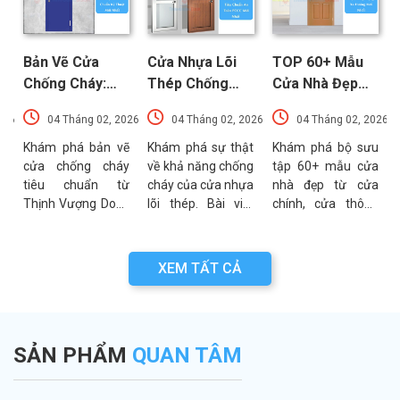
Bản Vẽ Cửa
Cửa Nhựa Lõi
TOP 60+ Mẫu
Chống Cháy:
Thép Chống
Cửa Nhà Đẹp
Chi Tiết Cấu
Cháy: Cấu Tạo
Hiện Đại, Sang
026
04 Tháng 02, 2026
04 Tháng 02, 2026
04 Tháng 02, 2026
Tạo Và Tiêu
Và Các Tiêu
Trọng Xu
t
Chuẩn Kỹ Thuật
Chuẩn An Toàn
Hướng Mới Nhất
u
Khám phá bản vẽ
Khám phá sự thật
Khám phá bộ sưu
a
cửa chống cháy
về khả năng chống
tập 60+ mẫu cửa
Mới Nhất
PCCC Mới Nhất
a
tiêu chuẩn từ
cháy của cửa nhựa
nhà đẹp từ cửa
g
Thịnh Vượng Door.
lõi thép. Bài viết
chính, cửa thông
g
Bài viết cung cấp
phân tích chi tiết
phòng đến cổng
g
thông số kỹ thuật,
cấu tạo, ưu điểm
nhà với đa dạng
n
sơ đồ cấu tạo và
và các tiêu chuẩn
chất liệu. Tư vấn
XEM TẤT CẢ
n
các lưu ý quan
an toàn PCCC mới
lựa chọn cửa bền
a
trọng khi thẩm
nhất hiện nay.
đẹp từ chuyên gia
.
định bản vẽ PCCC.
Thịnh Vượng Door.
SẢN PHẨM
QUAN TÂM