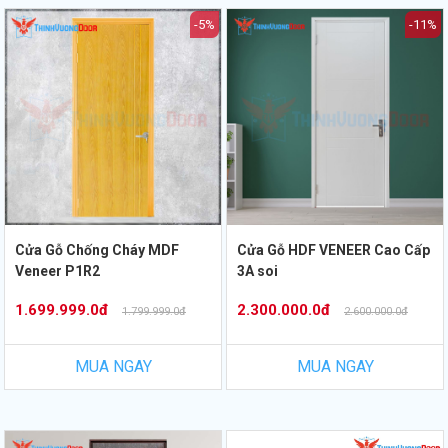
-5%
-11%
Cửa Gỗ Chống Cháy MDF
Cửa Gỗ HDF VENEER Cao Cấp
Veneer P1R2
3A soi
1.699.999.0đ
2.300.000.0đ
1.799.999.0đ
2.600.000.0đ
MUA NGAY
MUA NGAY