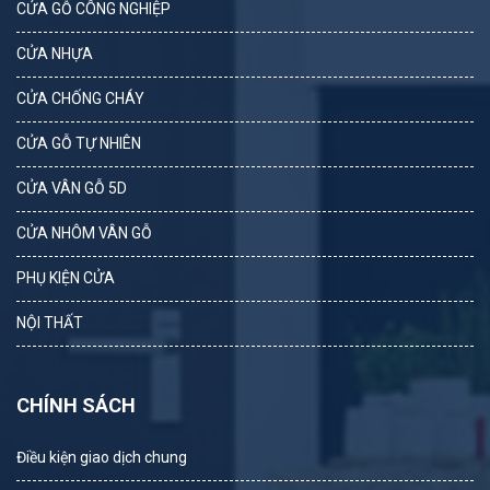
CỬA GỖ CÔNG NGHIỆP
CỬA NHỰA
CỬA CHỐNG CHÁY
CỬA GỖ TỰ NHIÊN
CỬA VÂN GỖ 5D
CỬA NHÔM VÂN GỖ
PHỤ KIỆN CỬA
NỘI THẤT
CHÍNH SÁCH
Điều kiện giao dịch chung