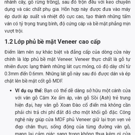
nhánh cây, gỗ rừng trồng), sau đó trộn đều với keo chuyên
dụng và các chất phụ gia. Hỗn hợp này được đưa vào máy
ép dưới áp suất và nhiệt độ cực cao, tạo thành những tấm
ván có tỷ trọng trung bình, độ cứng cáp và bề mặt phẳng mịn
vượt trội.
1.2 Lớp phủ bề mặt Veneer cao cấp
Điểm làm nên sự khác biệt và đẳng cấp của dòng cửa này
chính là lớp phủ bề mặt Veneer. Veneer thực chất là gỗ tự
nhiên được lạng thành những lát cực mỏng, có độ dày chỉ từ
0.3mm đến 0.6mm. Những lát gỗ này sau đó được dán và ép
chặt lên bề mặt cốt gỗ MDF.
Ví dụ cụ thể:
Bạn có thể dễ dàng sở hữu một cánh cửa
với vân gỗ Căm Xe ấm áp, vân gỗ Sồi (Ash) trẻ trung
hiện đại, hay vân gỗ Xoan Đào cổ điển mà không cần
phải chi trả chi phí đắt đỏ cho một khối gỗ đặc. Công
nghệ này giúp cửa MDF phủ Veneer giữ lại trọn vẹn vẻ
đẹp chân thực, sống động của từng đường vân gỗ,
mang lại cảm giác sang trọng không thua kém gì cửa