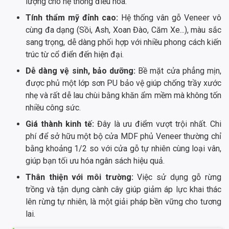
lượng cho hệ thống điều hòa.
Tính thẩm mỹ đỉnh cao:
Hệ thống vân gỗ Veneer vô
cùng đa dạng (Sồi, Ash, Xoan Đào, Căm Xe...), màu sắc
sang trọng, dễ dàng phối hợp với nhiều phong cách kiến
trúc từ cổ điển đến hiện đại.
Dễ dàng vệ sinh, bảo dưỡng:
Bề mặt cửa phẳng mịn,
được phủ một lớp sơn PU bảo vệ giúp chống trầy xước
nhẹ và rất dễ lau chùi bằng khăn ẩm mềm mà không tốn
nhiều công sức.
Giá thành kinh tế:
Đây là ưu điểm vượt trội nhất. Chi
phí để sở hữu một bộ cửa MDF phủ Veneer thường chỉ
bằng khoảng 1/2 so với cửa gỗ tự nhiên cùng loại vân,
giúp bạn tối ưu hóa ngân sách hiệu quả.
Thân thiện với môi trường:
Việc sử dụng gỗ rừng
trồng và tận dụng cành cây giúp giảm áp lực khai thác
lên rừng tự nhiên, là một giải pháp bền vững cho tương
lai.