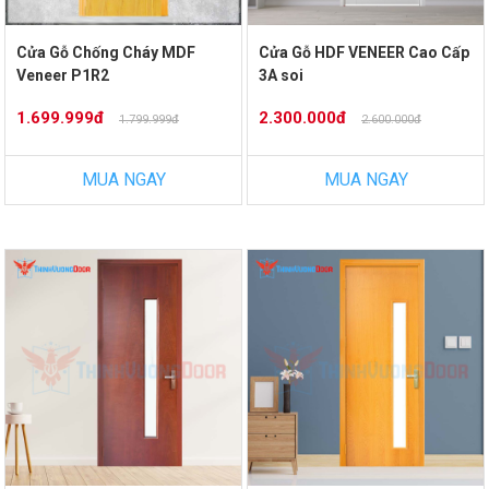
Cửa Gỗ Chống Cháy MDF
Cửa Gỗ HDF VENEER Cao Cấp
Veneer P1R2
3A soi
1.699.999đ
2.300.000đ
1.799.999đ
2.600.000đ
MUA NGAY
MUA NGAY