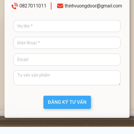
0827011011
thinhvuongdoor@gmail.com
ĐĂNG KÝ TƯ VẤN