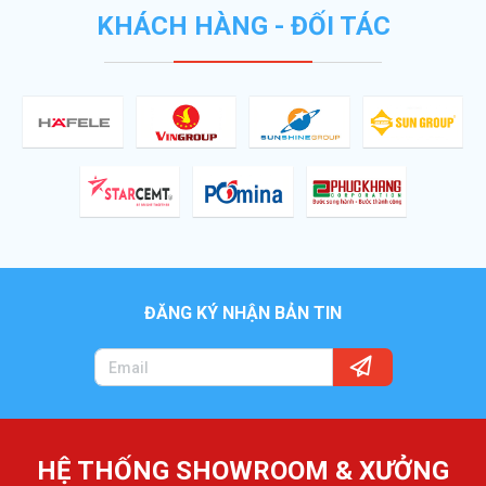
KHÁCH HÀNG - ĐỐI TÁC
ĐĂNG KÝ NHẬN BẢN TIN
HỆ THỐNG SHOWROOM & XƯỞNG