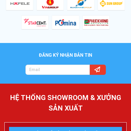
ĐĂNG KÝ NHẬN BẢN TIN
HỆ THỐNG SHOWROOM & XƯỞNG
SẢN XUẤT