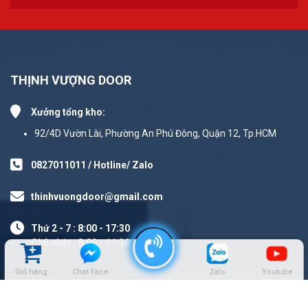
THỊNH VƯỢNG DOOR
Xưởng tổng kho:
92/4D Vườn Lài, Phường An Phú Đông, Quận 12, Tp.HCM
0827011011 / Hotline/ Zalo
thinhvuongdoor@gmail.com
Thứ 2 - 7 : 8:00 - 17:30
Chủ nhật : 8:00 - 11:30
Giỏ hàng
Chat Face
Zalo
Youtube