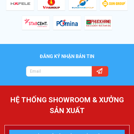
ĐĂNG KÝ NHẬN BẢN TIN
HỆ THỐNG SHOWROOM & XƯỞNG
SẢN XUẤT