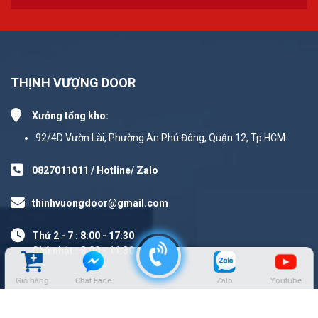
THỊNH VƯỢNG DOOR
Xưởng tổng kho:
92/4D Vườn Lài, Phường An Phú Đông, Quận 12, Tp.HCM
0827011011 / Hotline/ Zalo
thinhvuongdoor@gmail.com
Thứ 2 - 7 : 8:00 - 17:30
Chủ nhật : 8:00 - 11:30
Giỏ hàng
Chat Face
Zalo
Youtube