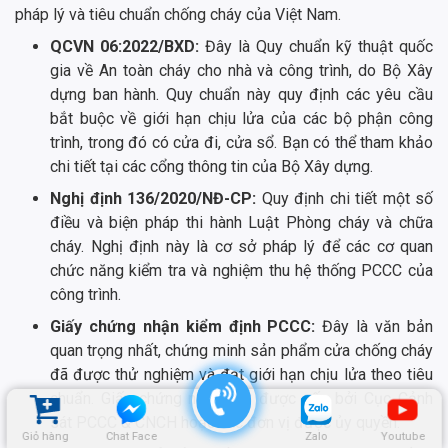
pháp lý và tiêu chuẩn chống cháy của Việt Nam.
QCVN 06:2022/BXD:
Đây là Quy chuẩn kỹ thuật quốc
gia về An toàn cháy cho nhà và công trình, do Bộ Xây
dựng ban hành. Quy chuẩn này quy định các yêu cầu
bắt buộc về giới hạn chịu lửa của các bộ phận công
trình, trong đó có cửa đi, cửa sổ. Bạn có thể tham khảo
chi tiết tại các cổng thông tin của Bộ Xây dựng.
Nghị định 136/2020/NĐ-CP:
Quy định chi tiết một số
điều và biện pháp thi hành Luật Phòng cháy và chữa
cháy. Nghị định này là cơ sở pháp lý để các cơ quan
chức năng kiểm tra và nghiệm thu hệ thống PCCC của
công trình.
Giấy chứng nhận kiểm định PCCC:
Đây là văn bản
quan trọng nhất, chứng minh sản phẩm cửa chống cháy
đã được thử nghiệm và đạt giới hạn chịu lửa theo tiêu
chuẩn. Giấy chứng nhận này được cấp bởi Cục Cảnh
sát PCCC & CNCH hoặc các đơn vị được ủy quyền.
Giỏ hàng
Chat Face
Zalo
Youtube