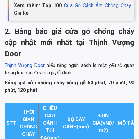
Xem thêm: Top 100
Cửa Gỗ Cách Âm Chống Cháy
Giá Rẻ
2. Bảng báo giá cửa gỗ chống cháy
cập nhật mới nhất tại Thịnh Vượng
Door
Thịnh Vượng Door
hiểu rằng ngân sách là một yếu tố quan
trọng khi bạn đưa ra quyết định.
Bảng giá cửa chống cháy bằng gỗ 60 phút, 70 phút, 90
phút, 120 phút:
CHIỀU
THỜI
CAO
ĐƠN
GIAN
ĐỘ DÀY
STT
CÁNH
GIÁ(VNĐ/
MÔ TẢ
CHỐNG
CÁNH(mm)
TỐI
m2)
CHÁY
ĐA(mm)