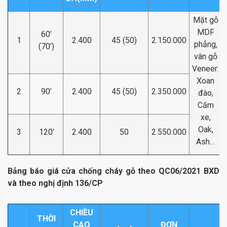
Mặt gỗ
MDF
60’
1
2.400
45 (50)
2.150.000
phẳng,
(70’)
vân gỗ
Veneer:
Xoan
2
90’
2.400
45 (50)
2.350.000
đào,
Căm
xe,
Oak,
3
120’
2.400
50
2.550.000
Ash…
Bảng báo giá cửa chống cháy gỗ theo QC06/2021 BXD
và theo nghị định 136/CP
CHIỀU
THỜI
CAO
ĐƠN