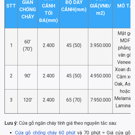
GIAN
ĐỘ DÀY
STT
CÁNH
GIÁ(VNĐ/
MÔ TẢ
CHỐNG
CÁNH(mm)
TỐI
m2)
CHÁY
ĐA(mm)
Mặt gỗ
MDF
60’
1
2.400
45 (50)
3.950.000
phẳng,
(70’)
vân gỗ
Veneer:
Xoan đào
2
90’
2.400
45 (50)
4.950.000
Căm xe,
Oak, Ash
hoặc
Melamine
3
120’
2.400
65 (70)
7.950.000
Laminate
Lưu ý:
Cửa gỗ ngăn cháy tính giá theo nguyên tắc sau:
Cửa gỗ chống cháy 60 phút
và 70 phút = Giá cửa gỗ