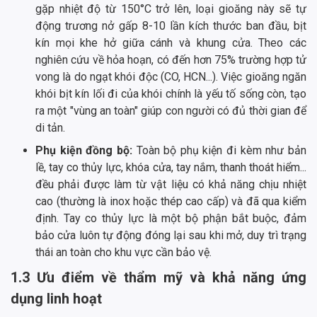
gặp nhiệt độ từ 150°C trở lên, loại gioăng này sẽ tự
động trương nở gấp 8-10 lần kích thước ban đầu, bịt
kín mọi khe hở giữa cánh và khung cửa. Theo các
nghiên cứu về hỏa hoạn, có đến hơn 75% trường hợp tử
vong là do ngạt khói độc (CO, HCN...). Việc gioăng ngăn
khói bịt kín lối đi của khói chính là yếu tố sống còn, tạo
ra một "vùng an toàn" giúp con người có đủ thời gian để
di tản.
Phụ kiện đồng bộ:
Toàn bộ phụ kiện đi kèm như bản
lề, tay co thủy lực, khóa cửa, tay nắm, thanh thoát hiểm...
đều phải được làm từ vật liệu có khả năng chịu nhiệt
cao (thường là inox hoặc thép cao cấp) và đã qua kiểm
định. Tay co thủy lực là một bộ phận bắt buộc, đảm
bảo cửa luôn tự động đóng lại sau khi mở, duy trì trạng
thái an toàn cho khu vực cần bảo vệ.
1.3 Ưu điểm về thẩm mỹ và khả năng ứng
dụng linh hoạt