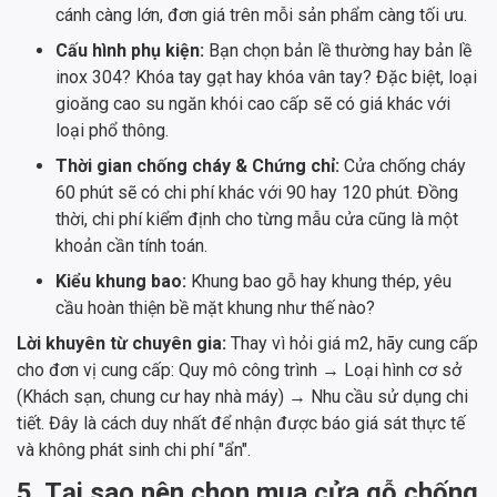
cánh càng lớn, đơn giá trên mỗi sản phẩm càng tối ưu.
Cấu hình phụ kiện:
Bạn chọn bản lề thường hay bản lề
inox 304? Khóa tay gạt hay khóa vân tay? Đặc biệt, loại
gioăng cao su ngăn khói cao cấp sẽ có giá khác với
loại phổ thông.
Thời gian chống cháy & Chứng chỉ:
Cửa chống cháy
60 phút sẽ có chi phí khác với 90 hay 120 phút. Đồng
thời, chi phí kiểm định cho từng mẫu cửa cũng là một
khoản cần tính toán.
Kiểu khung bao:
Khung bao gỗ hay khung thép, yêu
cầu hoàn thiện bề mặt khung như thế nào?
Lời khuyên từ chuyên gia:
Thay vì hỏi giá m2, hãy cung cấp
cho đơn vị cung cấp: Quy mô công trình → Loại hình cơ sở
(Khách sạn, chung cư hay nhà máy) → Nhu cầu sử dụng chi
tiết. Đây là cách duy nhất để nhận được báo giá sát thực tế
và không phát sinh chi phí "ẩn".
5. Tại sao nên chọn mua cửa gỗ chống