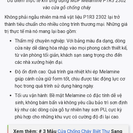
Ưu điểm thực tế khi ứng dụng MDF Melamine P1R3 2302
vào cửa gỗ chống cháy
Không phải ngẫu nhiên mà mã vật liệu P1R3 2302 lại trở
thành tiêu chuẩn cho nhiều công trình thương mại. Những giá
trị thực tế mà nó mang lại bao gồm:
Thẩm mỹ chuyên nghiệp: Với bảng màu đa dạng, dòng
cửa này dễ dàng hòa nhập vào mọi phong cách thiết kế,
từ văn phòng tối giản, khách sạn sang trọng cho đến
các nhà xưởng hiện đại.
Độ ổn định cao: Quá trình gia nhiệt khi ép Melamine
giúp cánh cửa giữ form tốt, chịu được tác động lực cơ
học trong quá trình sử dụng hàng ngày.
Tối ưu vận hành: Bề mặt Melamine có đặc tính dễ vệ
sinh, không bám bẩn và không yêu cầu bảo trì sơn định
kỳ như các dòng cửa gỗ tự nhiên hay sơn PU, cực kỳ
phù hợp cho những khu vực có cường độ đi lại cao.
Xem thêm: # 3 Mẫu
Cửa Chống Cháy Biệt Thự
Sang