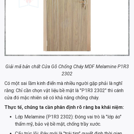
Giải mã bản chất Cửa Gỗ Chống Cháy MDF Melamine P1R3
2302
Có một sai lầm kinh điển mà nhiều người gặp phải là nghĩ
rằng: Chỉ cần chọn vật liệu bề mặt là "P1R3 2302" thì cánh
cửa đó mặc nhiên sẽ có khả năng chống cháy.
Thực tế, chúng ta cần phân định rõ ràng ba khái niệm:
Lớp Melamine (P1R3 2302): Đóng vai trò là "lớp áo"
thẩm mỹ, bảo vệ bề mặt, chống trầy xước.
Cấu trúc lõi: Đây mới là "trái tim" quyết định thời gian