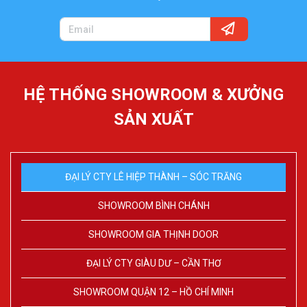
HỆ THỐNG SHOWROOM & XƯỞNG
SẢN XUẤT
ĐẠI LÝ CTY LÊ HIỆP THÀNH – SÓC TRĂNG
SHOWROOM BÌNH CHÁNH
SHOWROOM GIA THỊNH DOOR
ĐẠI LÝ CTY GIÀU DƯ – CẦN THƠ
SHOWROOM QUẬN 12 – HỒ CHÍ MINH