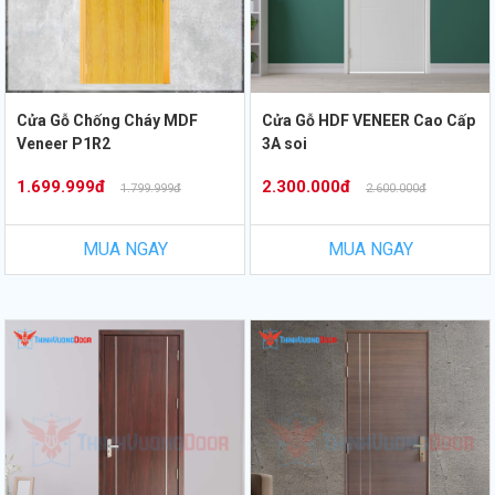
Cửa Gỗ Chống Cháy MDF
Cửa Gỗ HDF VENEER Cao Cấp
Veneer P1R2
3A soi
1.699.999đ
2.300.000đ
1.799.999đ
2.600.000đ
MUA NGAY
MUA NGAY