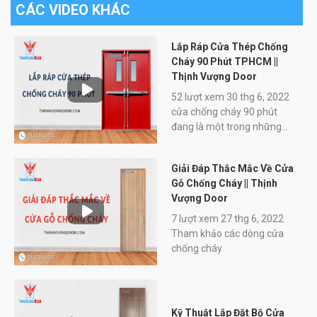
CÁC VIDEO KHÁC
Lắp Ráp Cửa Thép Chống
Cháy 90 Phút TPHCM ||
Thịnh Vượng Door
52 lượt xem 30 thg 6, 2022
cửa chống cháy 90 phút
đang là một trong những
thông tin được đông đảo
khách hàng quan tâm khi
Giải Đáp Thắc Mắc Về Cửa
sản phẩm cửa thép ngăn
Gỗ Chống Cháy || Thịnh
cháy ngày một trở nên phổ
Vượng Door
biến. Trong bài viết này Thịnh
Vượng Door xin phép gửi tới
7 lượt xem 27 thg 6, 2022
các bạn những thông tin chi
Tham khảo các dòng cửa
tiết nhất về cửa thép chống
chống cháy
cháy 90 phút để bạn đọc có
thể tham khảo trước khi
quyết định mua sắm sản
phẩm này.
Kỹ Thuật Lắp Đặt Bộ Cửa