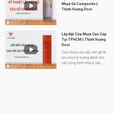
Nhựa Gỗ Composite ||
Thịnh Vượng Door
Lắp Đặt Cửa Nhựa Cao Cấp
Tại TPHCM || Thịnh Vượng
Door
Cửa nhựa cao cấp vân gỗ là
lựa chọn lý tưởng dành cho
các công trình nhà ở, xây
dựng. Hãy cùng Thịnh Vượng
Door so sánh ưu nhược
điểm, giá thành của các mẫu
cửa nhựa để có những lựa
chọn phù hợp nhất cho chính
gia đình bạn.