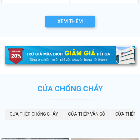
XEM THÊM
CỬA CHỐNG CHÁY
CỬA THÉP CHỐNG CHÁY
CỬA THÉP VÂN GỖ
CỬA THÉP 