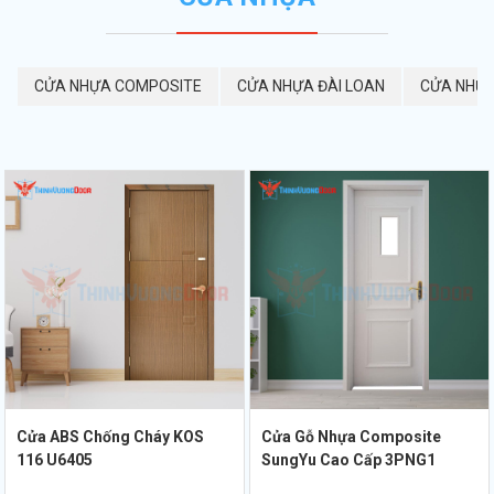
CỬA NHỰA COMPOSITE
CỬA NHỰA ĐÀI LOAN
CỬA NHỰA
Cửa ABS Chống Cháy KOS
Cửa Gỗ Nhựa Composite
116 U6405
SungYu Cao Cấp 3PNG1