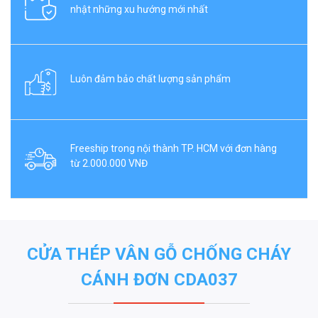
nhật những xu hướng mới nhất
Luôn đảm bảo chất lượng sản phẩm
Freeship trong nội thành TP. HCM với đơn hàng
từ 2.000.000 VNĐ
CỬA THÉP VÂN GỖ CHỐNG CHÁY
CÁNH ĐƠN CDA037