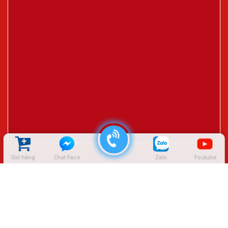
Giỏ hàng
Chat Face
Zalo
Youtube
ĐẠI LÝ CTY LÊ HIỆP THÀNH – SÓC TRĂNG