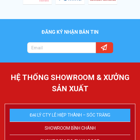
ĐĂNG KÝ NHẬN BẢN TIN
HỆ THỐNG SHOWROOM & XƯỞNG
SẢN XUẤT
ĐẠI LÝ CTY LÊ HIỆP THÀNH – SÓC TRĂNG
SHOWROOM BÌNH CHÁNH