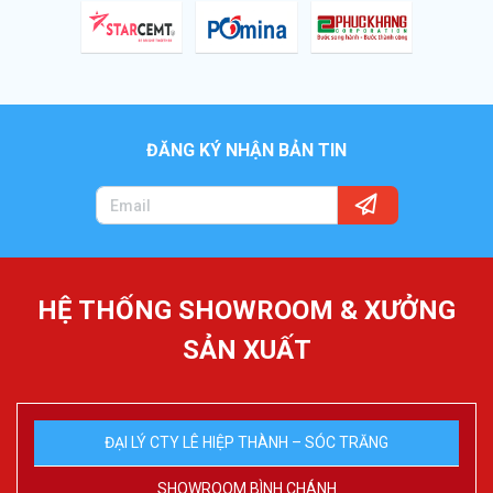
ĐĂNG KÝ NHẬN BẢN TIN
HỆ THỐNG SHOWROOM & XƯỞNG
SẢN XUẤT
ĐẠI LÝ CTY LÊ HIỆP THÀNH – SÓC TRĂNG
SHOWROOM BÌNH CHÁNH