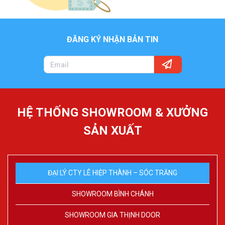
ĐĂNG KÝ NHẬN BẢN TIN
HỆ THỐNG SHOWROOM & XƯỞNG
SẢN XUẤT
ĐẠI LÝ CTY LÊ HIỆP THÀNH – SÓC TRĂNG
SHOWROOM BÌNH CHÁNH
SHOWROOM GIA THỊNH DOOR