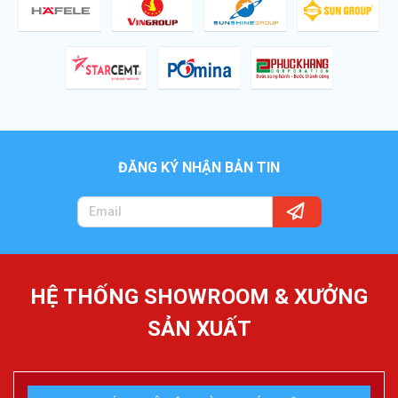
ĐĂNG KÝ NHẬN BẢN TIN
HỆ THỐNG SHOWROOM & XƯỞNG
SẢN XUẤT