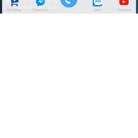
Thứ 2 - 7 : 8:00 - 17:30
Chủ nhật : 8:00 - 11:30
Giỏ hàng
Chat Face
Zalo
Youtube
DANH MỤC
CỬA GỖ CÔNG NGHIỆP
CỬA NHỰA
CỬA CHỐNG CHÁY
CỬA GỖ TỰ NHIÊN
CỬA VÂN GỖ 5D
CỬA NHÔM VÂN GỖ