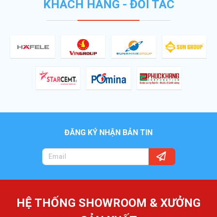
KHÁCH HÀNG - ĐỐI TÁC
ĐĂNG KÝ NHẬN BẢN TIN
HỆ THỐNG SHOWROOM & XƯỞNG