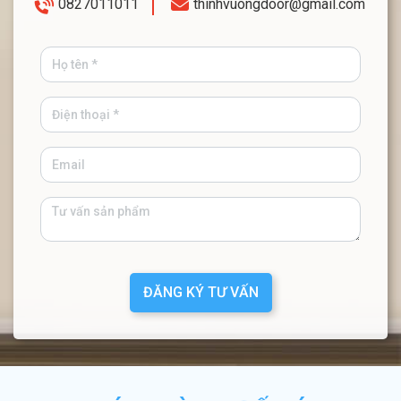
0827011011
thinhvuongdoor@gmail.com
ĐĂNG KÝ TƯ VẤN