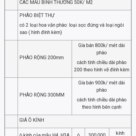
CÁC MẪU BÌNH THƯỜNG 50K/ M2
PHÀO BIỆT THỰ
có 2 loại hoa văn phào: loại sọc đứng và loại ngôi
sao ( hình đính kèm)
Gía bán 800k/ mét dài
phào
PHÀO RỘNG 200mm
cách tính chiều dài phào
200 theo hình vẽ đính kèm
Gía bán 900k/ mét dài
phào
PHÀO RỘNG 300MM
cách tính chiều dài phào
theo hình bên cạnh
GIÁ Ô KÍNH
kính
ô kính của mẫu H4, H3A
ô
300.000