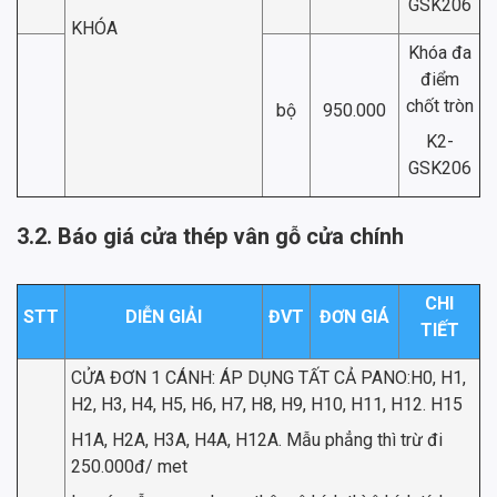
GSK206
KHÓA
Khóa đa
điểm
chốt tròn
bộ
950.000
K2-
GSK206
3.2. Báo giá cửa thép vân gỗ cửa chính
CHI
STT
DIỄN GIẢI
ĐVT
ĐƠN GIÁ
TIẾT
CỬA ĐƠN 1 CÁNH: ÁP DỤNG TẤT CẢ PANO:H0, H1,
H2, H3, H4, H5, H6, H7, H8, H9, H10, H11, H12. H15
H1A, H2A, H3A, H4A, H12A. Mẫu phẳng thì trừ đi
250.000đ/ met