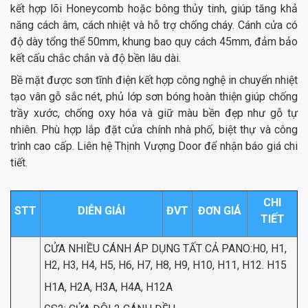
kết hợp lõi Honeycomb hoặc bông thủy tinh, giúp tăng khả
năng cách âm, cách nhiệt và hỗ trợ chống cháy. Cánh cửa có
độ dày tổng thể 50mm, khung bao quy cách 45mm, đảm bảo
kết cấu chắc chắn và độ bền lâu dài.
Bề mặt được sơn tĩnh điện kết hợp công nghệ in chuyển nhiệt
tạo vân gỗ sắc nét, phủ lớp sơn bóng hoàn thiện giúp chống
trầy xước, chống oxy hóa và giữ màu bền đẹp như gỗ tự
nhiên. Phù hợp lắp đặt cửa chính nhà phố, biệt thự và công
trình cao cấp. Liên hệ Thịnh Vượng Door để nhận báo giá chi
tiết.
CHI
STT
DIỄN GIẢI
ĐVT
ĐƠN GIÁ
TIẾT
CỬA NHIỀU CÁNH ÁP DỤNG TẤT CẢ PANO:H0, H1,
H2, H3, H4, H5, H6, H7, H8, H9, H10, H11, H12. H15
H1A, H2A, H3A, H4A, H12A