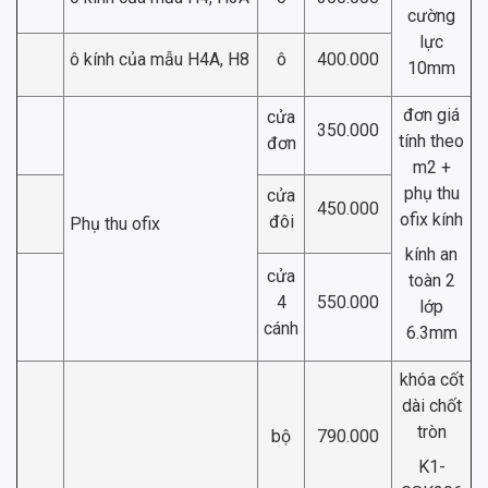
cường
lực
ô kính của mẫu H4A, H8
ô
400.000
10mm
đơn giá
cửa
350.000
tính theo
đơn
m2 +
phụ thu
cửa
450.000
ofix kính
đôi
Phụ thu ofix
kính an
cửa
toàn 2
4
550.000
lớp
cánh
6.3mm
khóa cốt
dài chốt
tròn
bộ
790.000
K1-