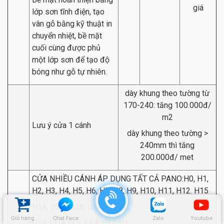
giá
lớp sơn tĩnh điện, tạo
vân gỗ bằng kỹ thuật in
chuyển nhiệt, bề mặt
cuối cùng được phủ
một lớp sơn để tạo độ
bóng như gỗ tự nhiên.
dày khung theo tường từ
170-240: tăng 100.000đ/
m2
Lưu ý cửa 1 cánh
dày khung theo tường >
240mm thì tăng
200.000đ/ met
CỬA NHIỀU CÁNH ÁP DỤNG TẤT CẢ PANO:H0, H1,
H2, H3, H4, H5, H6, H7, H8, H9, H10, H11, H12. H15
H1A, H2A, H3A, H4A, H12A
Giỏ hàng
Chat Face
Zalo
Youtube
GS2: CỬA ĐÔI 2 CÁNH ĐỀU