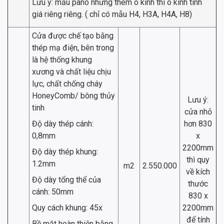
Lưu ý: mẫu pano nhưng thêm ô kính thì ô kính tính
giá riêng riêng. ( chỉ có mẫu H4, H3A, H4A, H8)
Cửa được chế tạo bằng
thép mạ điện, bên trong
là hệ thống khung
xương và chất liệu chịu
lực, chất chống cháy
HoneyComb/ bông thủy
Lưu ý:
tinh
cửa nhỏ
Độ dày thép cánh:
hơn 830
0,8mm
x
2200mm
Độ dày thép khung:
thì quy
1.2mm
m2
2.550.000
về kích
Độ dày tổng thể của
thước
cánh: 50mm
830 x
Quy cách khung: 45x
2200mm
để tính
Bề mặt hoàn thiện bằng