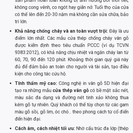
sản phẩm hoàn toàn không bị ảnh hưởng bởi thời tiết,
không cong vênh, co ngót hay giãn nở. Tuổi thọ của cửa
có thể lên đến 20-30 năm mà không cần sửa chữa, bảo
trì lớn.
Khả năng chống cháy và an toàn vượt trội:
Đây là ưu
điểm lớn nhất. Các mẫu cửa thép chống cháy vân gỗ
được kiểm định theo tiêu chuẩn PCCC (ví dụ TCVN
9383:2012), có khả năng chịu nhiệt và ngăn cháy lan từ
60, 70, 90 đến 120 phút. Khoảng thời gian quý giá này
đủ để đảm bảo an toàn cho người và tài sản, tạo điều
kiện cho công tác cứu hộ.
Tính thẩm mỹ cao:
Công nghệ in vân gỗ 5D hiện đại
tạo ra những mẫu
cửa thép vân gỗ
có bề mặt sắc nét,
màu sắc đa dạng và đường nét tinh xảo không thua
kém gỗ tự nhiên. Quý khách có thể tùy chọn từ các gam
màu gỗ sồi, gỗ lim, óc chó... theo phong cách từ cổ điển
đến hiện đại.
Cách âm, cách nhiệt tối ưu:
Nhờ cấu trúc đa lớp (thép