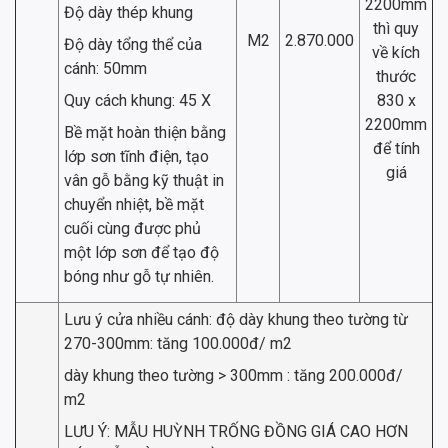
2200mm
Độ dày thép khung
thì quy
M2
2.870.000
Độ dày tổng thể của
về kích
cánh: 50mm
thước
Quy cách khung: 45 X
830 x
2200mm
Bề mặt hoàn thiện bằng
để tính
lớp sơn tĩnh điện, tạo
giá
vân gỗ bằng kỹ thuật in
chuyển nhiệt, bề mặt
cuối cùng được phủ
một lớp sơn để tạo độ
bóng như gỗ tự nhiên.
Lưu ý cửa nhiều cánh: độ dày khung theo tường từ
270-300mm: tăng 100.000đ/ m2
dày khung theo tường > 300mm : tăng 200.000đ/
m2
LƯU Ý: MẪU HUỲNH TRỐNG ĐỒNG GIÁ CAO HƠN