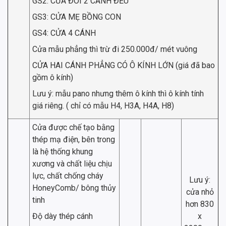
GS2: CỬA ĐÔI 2 CÁNH ĐỀU
GS3: CỬA MẸ BỒNG CON
GS4: CỬA 4 CÁNH
Cửa mẫu phẳng thì trừ đi 250.000đ/ mét vuông
CỬA HAI CÁNH PHẲNG CÓ Ô KÍNH LỚN (giá đã bao
gồm ô kính)
Lưu ý: mẫu pano nhưng thêm ô kính thì ô kính tính
giá riêng. ( chỉ có mẫu H4, H3A, H4A, H8)
Cửa được chế tạo bằng
thép mạ điện, bên trong
là hệ thống khung
xương và chất liệu chịu
lực, chất chống cháy
Lưu ý:
HoneyComb/ bông thủy
cửa nhỏ
tinh
hơn 830
Độ dày thép cánh
x