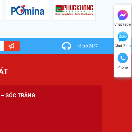
Chat Face
Hỗ trợ 24/7
Chat Zalo
Phone
ẤT
H – SÓC TRĂNG