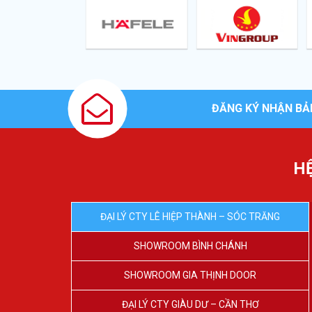
ĐĂNG KÝ NHẬN BẢ
H
ĐẠI LÝ CTY LÊ HIỆP THÀNH – SÓC TRĂNG
SHOWROOM BÌNH CHÁNH
SHOWROOM GIA THỊNH DOOR
ĐẠI LÝ CTY GIÀU DƯ – CẦN THƠ