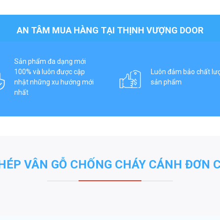
AN TÂM MUA HÀNG TẠI THỊNH VƯỢNG DOOR
Sản phẩm đa dạng mới
100% và luôn được cập
Luôn đảm bảo chất lư
nhật những xu hướng mới
sản phẩm
nhất
HÉP VÂN GỖ CHỐNG CHÁY CÁNH ĐƠN 