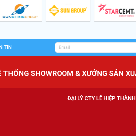
N TIN
Ệ THỐNG SHOWROOM & XƯỞNG SẢN XU
ĐẠI LÝ CTY LÊ HIỆP THÀN