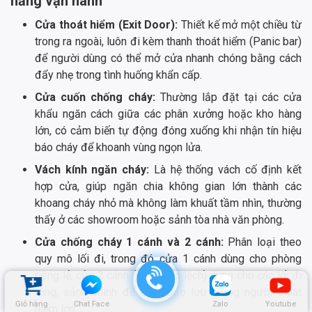
năng vận hành
Cửa thoát hiểm (Exit Door):
Thiết kế mở một chiều từ
trong ra ngoài, luôn đi kèm thanh thoát hiểm (Panic bar)
để người dùng có thể mở cửa nhanh chóng bằng cách
đẩy nhẹ trong tình huống khẩn cấp.
Cửa cuốn chống cháy:
Thường lắp đặt tại các cửa
khẩu ngăn cách giữa các phân xưởng hoặc kho hàng
lớn, có cảm biến tự động đóng xuống khi nhận tín hiệu
báo cháy để khoanh vùng ngọn lửa.
Vách kính ngăn cháy:
Là hệ thống vách cố định kết
hợp cửa, giúp ngăn chia không gian lớn thành các
khoang cháy nhỏ mà không làm khuất tầm nhìn, thường
thấy ở các showroom hoặc sảnh tòa nhà văn phòng.
Cửa chống cháy 1 cánh và 2 cánh:
Phân loại theo
quy mô lối đi, trong đó cửa 1 cánh dùng cho phòng
riêng lẻ, cửa 2 cánh (đều hoặc lệch) dùng cho các lối đi
rộng, sảnh chính để đảm bảo lưu lượng người thoát
Giỏ hàng
Chat Face
Zalo
Youtube
hiểm lớn.