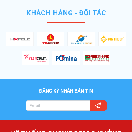
KHÁCH HÀNG - ĐỐI TÁC
ĐĂNG KÝ NHẬN BẢN TIN