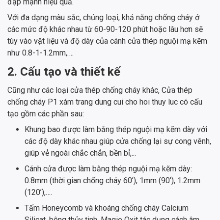
đập mạnh hiệu quả.
Với đa dạng màu sắc, chủng loại, khả năng chống cháy ở
các mức độ khác nhau từ 60-90-120 phút hoặc lâu hơn sẽ
tùy vào vật liệu và độ dày của cánh cửa thép nguội mạ kẽm
như 0.8-1-1.2mm,….
2. Cấu tạo và thiết kế
Cũng như các loại cửa thép chống cháy khác, Cửa thép
chống cháy P1 xám trang dung cui cho hoi thuy luc có cấu
tạo gồm các phần sau:
Khung bao được làm bằng thép nguội mạ kẽm dày với
các độ dày khác nhau giúp cửa chống lại sự cong vênh,
giúp vẻ ngoài chắc chắn, bền bỉ,...
Cánh cửa được làm bằng thép nguội mạ kẽm dày:
0.8mm (thời gian chống cháy 60’), 1mm (90’), 1.2mm
(120’),….
Tấm Honeycomb và khoáng chống cháy Calcium
Silicat, bông thủy tinh, Magie Oxit tác dụng cách âm,