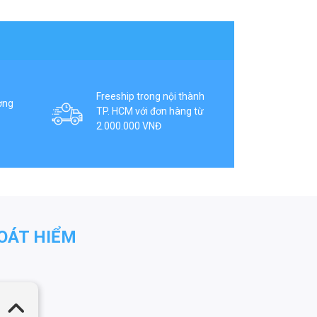
Freeship trong nội thành
ợng
TP. HCM với đơn hàng từ
2.000.000 VNĐ
OÁT HIỂM