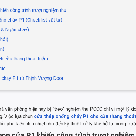
hiến công trình trượt nghiệm thu
ống cháy P1 (Checklist vật tư)
c & Ngăn cháy)
hói)
n)
ch cầu thang thoát hiểm
rúc
g cháy P1 từ Thịnh Vượng Door
hà văn phòng hiện nay bị "treo" nghiệm thu PCCC chỉ vì một lý 
ng. Việc lựa chọn
cửa thép chống cháy P1 cho cầu thang thoá
õi, phụ kiện chịu nhiệt cho đến kỹ thuật xử lý khe hở tại công tr
chọn cửa P1 khiến công trình trượt nghiệm