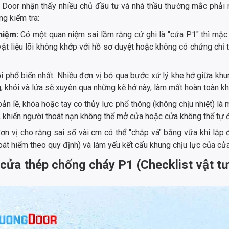
ng Door nhận thấy nhiều chủ đầu tư và nhà thầu thường mắc phải 
g kiểm tra:
ghiệm:
Có một quan niệm sai lầm rằng cứ ghi là "cửa P1" thì mặc 
 vật liệu lõi không khớp với hồ sơ duyệt hoặc không có chứng ch
ỗi phổ biến nhất. Nhiều đơn vị bỏ qua bước xử lý khe hở giữa k
 khói và lửa sẽ xuyên qua những kẽ hở này, làm mất hoàn toàn k
ản lề, khóa hoặc tay co thủy lực phổ thông (không chịu nhiệt) là mộ
, khiến người thoát nạn không thể mở cửa hoặc cửa không thể tự 
n vị cho rằng sai số vài cm có thể "chắp vá" bằng vữa khi lắp đ
oát hiểm theo quy định) và làm yếu kết cấu khung chịu lực của cửa
 cửa thép chống cháy P1 (Checklist vật tư