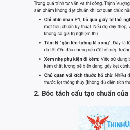
Trong quá trình tư vấn và thi công, Thịnh Vượ
sản phẩm không đạt chuẩn khi cơ quan chức năn
Chỉ nhìn nhãn P1, bỏ qua giấy tờ thử n
một tiêu chuẩn kỹ thuật. Nếu độ dày thép,
không có giá trị nghiệm thu.
Tâm lý "gắn lên tường là xong":
Đây là l
dù tốt đến đâu nhưng nếu để hở mép tường,
Xem nhẹ phụ kiện đi kèm:
Việc sử dụng b
kém chất lượng sẽ biến dạng, gây kẹt cánh
Chủ quan với kích thước hố chờ:
Nhiều đơ
thước lọt thông thủy (không đủ diện tích th
2. Bóc tách cấu tạo chuẩn của