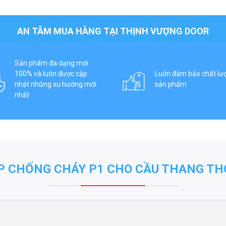
AN TÂM MUA HÀNG TẠI THỊNH VƯỢNG DOOR
Sản phẩm đa dạng mới
100% và luôn được cập
Luôn đảm bảo chất lư
nhật những xu hướng mới
sản phẩm
nhất
P CHỐNG CHÁY P1 CHO CẦU THANG TH