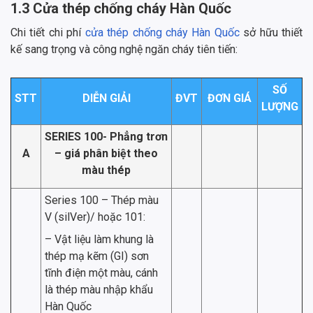
1.3 Cửa thép chống cháy Hàn Quốc
Chi tiết chi phí
cửa thép chống cháy Hàn Quốc
sở hữu thiết
kế sang trọng và công nghệ ngăn cháy tiên tiến:
SỐ
STT
DIỄN GIẢI
ĐVT
ĐƠN GIÁ
LƯỢNG
SERIES 100- Phẳng trơn
A
– giá phân biệt theo
màu thép
Series 100 – Thép màu
V (silVer)/ hoặc 101:
– Vật liệu làm khung là
thép mạ kẽm (GI) sơn
tĩnh điện một màu, cánh
là thép màu nhập khẩu
Hàn Quốc