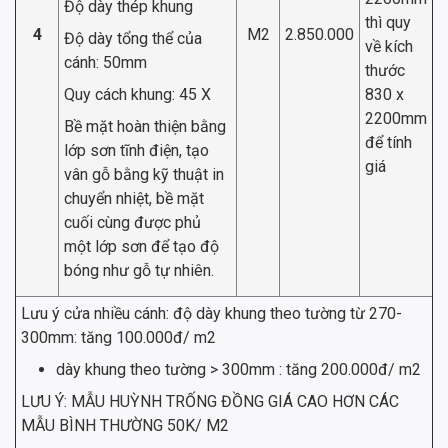
Độ dày thép khung
thì quy
4
M2
2.850.000
Độ dày tổng thể của
về kích
cánh: 50mm
thước
Quy cách khung: 45 X
830 x
2200mm
Bề mặt hoàn thiện bằng
để tính
lớp sơn tĩnh điện, tạo
giá
vân gỗ bằng kỹ thuật in
chuyển nhiệt, bề mặt
cuối cùng được phủ
một lớp sơn để tạo độ
bóng như gỗ tự nhiên.
Lưu ý cửa nhiều cánh: độ dày khung theo tường từ 270-
300mm: tăng 100.000đ/ m2
dày khung theo tường > 300mm : tăng 200.000đ/ m2
LƯU Ý: MẪU HUỲNH TRỐNG ĐỒNG GIÁ CAO HƠN CÁC
MẪU BÌNH THƯỜNG 50K/ M2