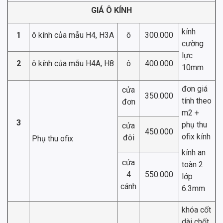
GIÁ Ô KÍNH
kính
1
ô kính của mẫu H4, H3A
ô
300.000
cường
lực
2
ô kính của mẫu H4A, H8
ô
400.000
10mm
đơn giá
cửa
350.000
tính theo
đơn
m2 +
3
phụ thu
cửa
450.000
ofix kính
đôi
Phụ thu ofix
kính an
cửa
toàn 2
4
550.000
lớp
cánh
6.3mm
khóa cốt
dài chốt