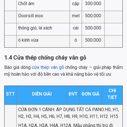
Chốt âm
cặp
300.000
Doorsill inox
met
500.000
thông gió, lá xách
cái
500.000
ô kính vừa
ô
500.000
1.4 Cửa thép chống cháy vân gỗ
Báo giá dòng
cửa thép vân gỗ
chống cháy – giải pháp thẩm
mỹ hoàn hảo với độ bền cao và khả năng bảo vệ tối ưu:
CHI
STT
DIỄN GIẢI
ĐVT
ĐƠN GIÁ
TIẾT
CỬA ĐƠN 1 CÁNH: ÁP DỤNG TẤT CẢ PANO:H0, H1,
H2, H3, H4, H5, H6, H7, H8, H9, H10, H11, H12. H15
H1A, H2A, H3A, H4A, H12A. Mẫu phẳng thì trừ đi