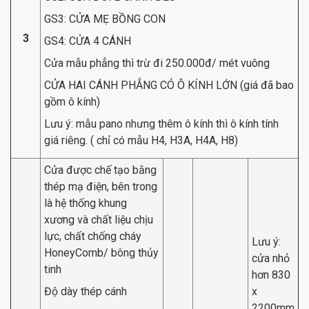
GS3: CỬA MẸ BỒNG CON
3
GS4: CỬA 4 CÁNH
Cửa mẫu phẳng thì trừ đi 250.000đ/ mét vuông
CỬA HAI CÁNH PHẲNG CÓ Ô KÍNH LỚN (giá đã bao
gồm ô kính)
Lưu ý: mẫu pano nhưng thêm ô kính thì ô kính tính
giá riêng. ( chỉ có mẫu H4, H3A, H4A, H8)
Cửa được chế tạo bằng
thép mạ điện, bên trong
là hệ thống khung
xương và chất liệu chịu
lực, chất chống cháy
Lưu ý:
HoneyComb/ bông thủy
cửa nhỏ
tinh
hơn 830
Độ dày thép cánh
x
2200mm