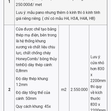
1
250.000đ/ met
Lưu ý: mẫu pano nhưng thêm ô kính thì ô kính tính
giá riêng riêng. ( chỉ có mẫu H4, H3A, H4A, H8)
Cửa được chế tạo bằng
thép mạ điện, bên trong
là hệ thống khung
xương và chất liệu chịu
lực, chất chống cháy
Lưu ý:
HoneyComb/ bông thủy
cửa nhỏ
tinhĐộ dày thép cánh:
hơn 830
0,8mm
x
Độ dày thép khung:
2200mm
1.2mm
thì quy
2
m2
2.550.000
Độ dày tổng thể của
về kích
cánh: 50mm
thước
830 x
Quy cách khung: 45x
2200mm