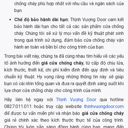
chống cháy phù hợp nhất với nhu cầu và ngân sách của
bạn.
Chế độ bảo hành dài hạn:
Thịnh Vượng Door cam kết
bảo hành dài hạn cho tất cả các sản phẩm cửa chống
cháy. Chúng tôi sẽ xử lý mọi vấn đề kỹ thuật phát sinh
trong quá trình sử dụng, đảm bảo cửa chống cháy vận
hành an toàn và bền bỉ cho công trình của bạn.
Trong bài viết này, chúng ta đã cùng nhau tìm hiểu về các yếu
tố ảnh hưởng đến
giá cửa chống cháy
, từ cấp độ chịu lửa,
kích thước, thiết kế, chi phí kiểm định đến quy định và tiêu
chuẩn kỹ thuật. Hy vọng rằng những thông tin này sẽ giúp
bạn có cái nhìn tổng quan và đưa ra quyết định sáng suốt khi
lựa chọn cửa chống cháy cho công trình của mình.
Hãy liên hệ ngay với
Thịnh Vượng Door
qua hotline
0827.011.011 hoặc truy cập website
thinhvuongdoor.com
để được tư vấn miễn phí và nhận báo
giá cửa chống cháy
giá rẻ chính xác theo kích thước thực tế của công trình.
Chúng tôi luôn sẵn sàng đồng hành cùng bạn, mang đến