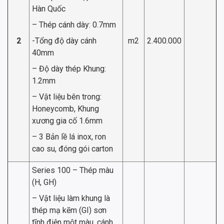
Hàn Quốc
– Thép cánh dày: 0.7mm
2
-Tổng độ dày cánh
m2
2.400.000
40mm
– Độ dày thép Khung:
1.2mm
– Vật liệu bên trong:
Honeycomb, Khung
xương gia cố 1.6mm
– 3 Bản lề lá inox, ron
cao su, đóng gói carton
Series 100 – Thép màu
(H, GH)
– Vật liệu làm khung là
thép mạ kẽm (GI) sơn
tĩnh điện một màu, cánh