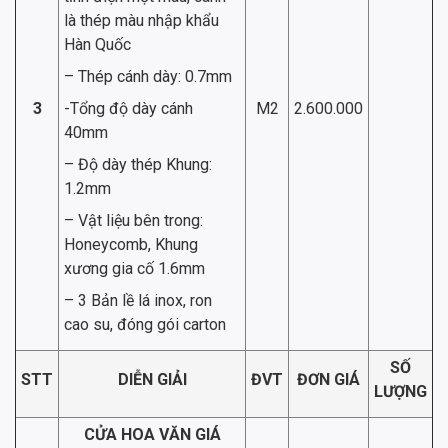
là thép màu nhập khẩu
Hàn Quốc
– Thép cánh dày: 0.7mm
3
-Tổng độ dày cánh
M2
2.600.000
40mm
– Độ dày thép Khung:
1.2mm
– Vật liệu bên trong:
Honeycomb, Khung
xương gia cố 1.6mm
– 3 Bản lề lá inox, ron
cao su, đóng gói carton
SỐ
STT
DIỄN GIẢI
ĐVT
ĐƠN GIÁ
LƯỢNG
CỬA HOA VĂN GIÁ