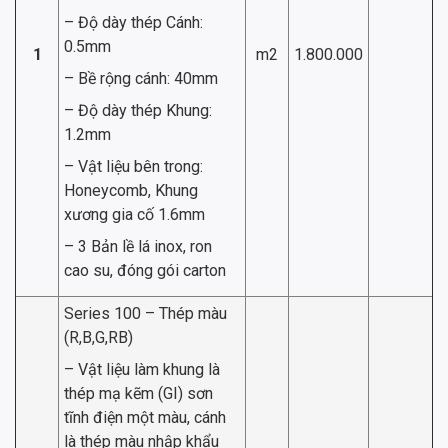
– Độ dày thép Cánh:
0.5mm
1
m2
1.800.000
– Bề rộng cánh: 40mm
– Độ dày thép Khung:
1.2mm
– Vật liệu bên trong:
Honeycomb, Khung
xương gia cố 1.6mm
– 3 Bản lề lá inox, ron
cao su, đóng gói carton
Series 100 – Thép màu
(R,B,G,RB)
– Vật liệu làm khung là
thép mạ kẽm (GI) sơn
tĩnh điện một màu, cánh
là thép màu nhập khẩu