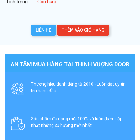
Tình trạng:
Còn hàng
LIÊN HỆ
THÊM VÀO GIỎ HÀNG
AN TÂM MUA HÀNG TẠI THỊNH VƯỢNG DOOR
Thương hiệu danh tiếng từ 2010 - Luôn đặt uy tín
lên hàng đầu
Sản phẩm đa dạng mới 100% và luôn được cập
nhật những xu hướng mới nhất