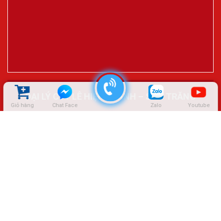
ĐẠI LÝ CTY LÊ HIỆP THÀNH – SÓC TRĂNG
Giỏ hàng
Chat Face
Zalo
Youtube