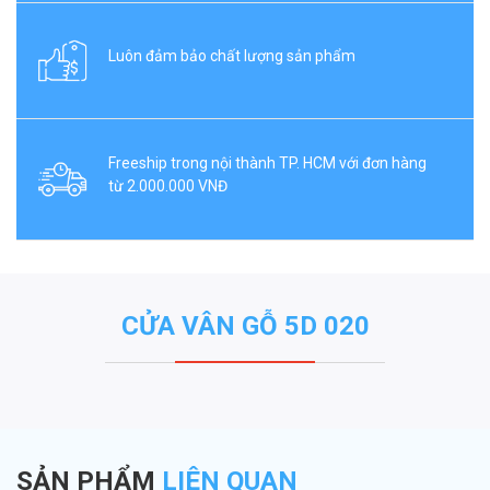
Luôn đảm bảo chất lượng sản phẩm
Freeship trong nội thành TP. HCM với đơn hàng
từ 2.000.000 VNĐ
CỬA VÂN GỖ 5D 020
SẢN PHẨM
LIÊN QUAN