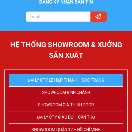
ĐĂNG KÝ NHẬN BẢN TIN
HỆ THỐNG SHOWROOM & XƯỞNG
SẢN XUẤT
ĐẠI LÝ CTY LÊ HIỆP THÀNH – SÓC TRĂNG
SHOWROOM BÌNH CHÁNH
SHOWROOM GIA THỊNH DOOR
ĐẠI LÝ CTY GIÀU DƯ – CẦN THƠ
SHOWROOM QUẬN 12 – HỒ CHÍ MINH