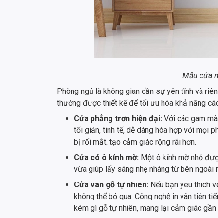
Mẫu cửa n
Phòng ngủ là không gian cần sự yên tĩnh và riêng
thường được thiết kế để tối ưu hóa khả năng các
Cửa phẳng trơn hiện đại:
Với các gam màu
tối giản, tinh tế, dễ dàng hòa hợp với mọi 
bị rối mắt, tạo cảm giác rộng rãi hơn.
Cửa có ô kính mờ:
Một ô kính mờ nhỏ được 
vừa giúp lấy sáng nhẹ nhàng từ bên ngoài 
Cửa vân gỗ tự nhiên:
Nếu bạn yêu thích v
không thể bỏ qua. Công nghệ in vân tiên t
kém gì gỗ tự nhiên, mang lại cảm giác gần 