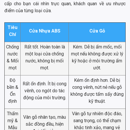
cấp cho bạn cái nhìn trực quan, khách quan về ưu nhược
điểm của từng loại cửa.
Tiêu
Cửa Nhựa ABS
Cửa Gỗ
Chí
Chống
Rất tốt. Hoàn toàn là
Kém. Dễ bị ẩm mốc, mối
nước
một loại cửa chống
mọt nếu không được xử lý
& Mối
nước, không bị mối
kỹ hoặc ở môi trường ẩm
mọt
mọt.
ướt.
Độ
Kém ổn định hơn. Dễ bị
Rất ổn định. Ít bị cong
bền &
cong vênh, nứt nẻ nếu gỗ
vênh, co ngót do tác
Ổn
không được tẩm sấy đúng
động của môi trường.
định
kỹ thuật.
Thẩm
Vân gỗ tự nhiên độc đáo,
Vân gỗ nhân tạo, màu
mỹ &
sang trọng, có thể chạm
sắc đồng đều, hiện
Mẫu
khắc tinh xảo, mang vẻ