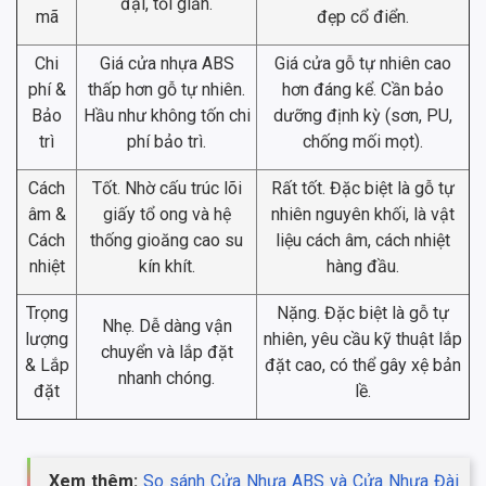
đại, tối giản.
mã
đẹp cổ điển.
Chi
Giá cửa nhựa ABS
Giá cửa gỗ tự nhiên cao
phí &
thấp hơn gỗ tự nhiên.
hơn đáng kể. Cần bảo
Bảo
Hầu như không tốn chi
dưỡng định kỳ (sơn, PU,
trì
phí bảo trì.
chống mối mọt).
Cách
Tốt. Nhờ cấu trúc lõi
Rất tốt. Đặc biệt là gỗ tự
âm &
giấy tổ ong và hệ
nhiên nguyên khối, là vật
Cách
thống gioăng cao su
liệu cách âm, cách nhiệt
nhiệt
kín khít.
hàng đầu.
Trọng
Nặng. Đặc biệt là gỗ tự
Nhẹ. Dễ dàng vận
lượng
nhiên, yêu cầu kỹ thuật lắp
chuyển và lắp đặt
& Lắp
đặt cao, có thể gây xệ bản
nhanh chóng.
đặt
lề.
Xem thêm:
So sánh Cửa Nhựa ABS và Cửa Nhựa Đài