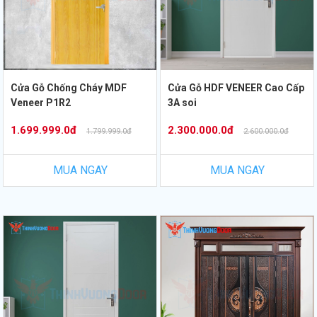
Cửa Gỗ Chống Cháy MDF
Cửa Gỗ HDF VENEER Cao Cấp
Veneer P1R2
3A soi
1.699.999.0đ
2.300.000.0đ
1.799.999.0đ
2.600.000.0đ
MUA NGAY
MUA NGAY