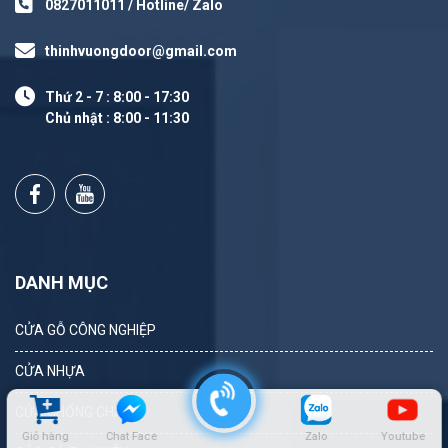
0827011011 / Hotline/ Zalo
thinhvuongdoor@gmail.com
Thứ 2 - 7 : 8:00 - 17:30
Chủ nhật : 8:00 - 11:30
DANH MỤC
CỬA GỖ CÔNG NGHIỆP
CỬA NHỰA
CỬA CHỐNG CHÁY
Giỏ hàng
Chat Face
Zalo
Youtube