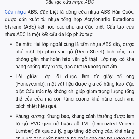
Cấu tạo cửa nhựa ABS
Cửa nhựa
ABS, đặc biệt là dòng cửa nhựa ABS Hàn Quốc,
được sản xuất từ nhựa tổng hợp Acrylonitrile Butadiene
Styrene (ABS) kết hợp các phụ gia đặc biệt. Cấu tạo cửa
nhựa ABS là một kết cấu đa lớp phức tạp:
Bề mặt: Hai lớp ngoài cùng là tấm nhựa ABS dày, được
phủ một lớp phim vân gỗ (Deco-Sheet) tinh xảo, mô
phỏng gần như hoàn hảo vân gỗ thật. Lớp này có khả
năng chống trầy xước, đặc biệt là không hút ẩm.
Lõi giữa: Lớp lõi được làm từ giấy tổ ong
(Honeycomb), một vật liệu được gia cố bằng keo đặc
biệt. Cấu trúc này không chỉ giúp giảm trọng lượng tổng
thể của cửa mà còn tăng cường khả năng cách âm,
cách nhiệt hiệu quả.
Khung xương: Khung bao, khung cánh thường được làm
từ gỗ PVC giãn nở hoặc gỗ LVL (Laminated Veneer
Lumber) đã qua xử lý, giúp tăng độ cứng cáp, khả năng
chịu lực, tạo điểm bám vững chắc cho các phụ kiện như