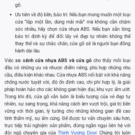
gỗ.
Ưu tiên về độ bền, bảo trì: Nếu bạn mong muốn một loại
cửa "lắp một lần, dùng mãi mãi" mà không cần chăm
sóc nhiều, hãy chọn cửa nhựa ABS. Nếu bạn sẵn lòng
bảo trì định kỳ để đổi lấy vẻ đẹp tự nhiên không thể
thay thế và sự chắc chắn, cửa gỗ sẽ là người bạn đồng
hành dài lâu.
Việc
so sánh cửa nhựa ABS và cửa gỗ
cho thấy mỗi loại
đều có những ưu và nhược điểm riêng, phù hợp những nhu
cầu, điều kiện khác nhau. Cửa nhựa ABS nổi bật với khả năng
chống nước tuyệt vời, độ ổn định cao, chi phí hợp lý, là giải
pháp hoàn hảo cho các không gian hiện đại, khu vực ẩm ướt.
Trong khi đó, cửa gỗ vẫn luôn là biểu tượng của vẻ đẹp tự
nhiên, sự sang trọng, khả năng cách âm vượt trội, giá trị bền
vững với thời gian, lý tưởng cho những không gian đề cao
tính thẩm mỹ, sự ấm cúng. Để được tư vấn chuyên sâu hơn,
trực tiếp trải nghiệm sản phẩm, đừng ngần ngại liên hệ với
đội ngũ chuyên gia của
Thịnh Vượng Door
. Chúng tôi luôn