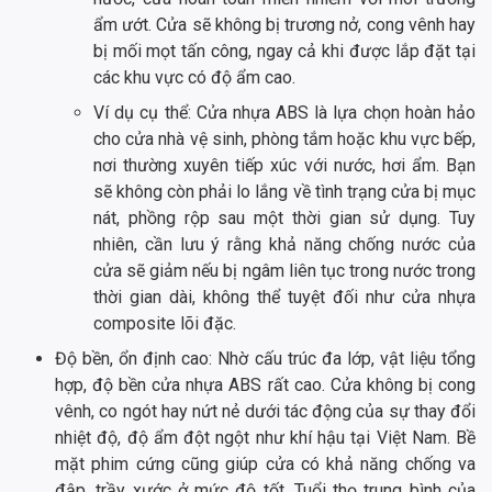
ẩm ướt. Cửa sẽ không bị trương nở, cong vênh hay
bị mối mọt tấn công, ngay cả khi được lắp đặt tại
các khu vực có độ ẩm cao.
Ví dụ cụ thể: Cửa nhựa ABS là lựa chọn hoàn hảo
cho cửa nhà vệ sinh, phòng tắm hoặc khu vực bếp,
nơi thường xuyên tiếp xúc với nước, hơi ẩm. Bạn
sẽ không còn phải lo lắng về tình trạng cửa bị mục
nát, phồng rộp sau một thời gian sử dụng. Tuy
nhiên, cần lưu ý rằng khả năng chống nước của
cửa sẽ giảm nếu bị ngâm liên tục trong nước trong
thời gian dài, không thể tuyệt đối như cửa nhựa
composite lõi đặc.
Độ bền, ổn định cao: Nhờ cấu trúc đa lớp, vật liệu tổng
hợp, độ bền cửa nhựa ABS rất cao. Cửa không bị cong
vênh, co ngót hay nứt nẻ dưới tác động của sự thay đổi
nhiệt độ, độ ẩm đột ngột như khí hậu tại Việt Nam. Bề
mặt phim cứng cũng giúp cửa có khả năng chống va
đập, trầy xước ở mức độ tốt. Tuổi thọ trung bình của