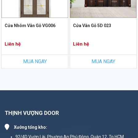
Cửa Nhôm Vân Gỗ VG006
Cửa Vân Gỗ 5D 023
Liên hệ
Liên hệ
MUA NGAY
MUA NGAY
THỊNH VƯỢNG DOOR
Xưởng tổng kho:
92/4D Vườn Lài, Phường An Phú Đông, Quận 12, Tp.HCM