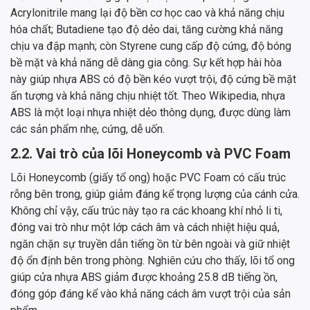
Acrylonitrile mang lại độ bền cơ học cao và khả năng chịu
hóa chất; Butadiene tạo độ dẻo dai, tăng cường khả năng
chịu va đập mạnh; còn Styrene cung cấp độ cứng, độ bóng
bề mặt và khả năng dễ dàng gia công. Sự kết hợp hài hòa
này giúp nhựa ABS có độ bền kéo vượt trội, độ cứng bề mặt
ấn tượng và khả năng chịu nhiệt tốt. Theo Wikipedia, nhựa
ABS là một loại nhựa nhiệt dẻo thông dụng, được dùng làm
các sản phẩm nhẹ, cứng, dễ uốn.
2.2. Vai trò của lõi Honeycomb và PVC Foam
Lõi Honeycomb (giấy tổ ong) hoặc PVC Foam có cấu trúc
rỗng bên trong, giúp giảm đáng kể trọng lượng của cánh cửa.
Không chỉ vậy, cấu trúc này tạo ra các khoang khí nhỏ li ti,
đóng vai trò như một lớp cách âm và cách nhiệt hiệu quả,
ngăn chặn sự truyền dẫn tiếng ồn từ bên ngoài và giữ nhiệt
độ ổn định bên trong phòng. Nghiên cứu cho thấy, lõi tổ ong
giúp cửa nhựa ABS giảm được khoảng 25.8 dB tiếng ồn,
đóng góp đáng kể vào khả năng cách âm vượt trội của sản