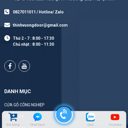
0827011011 / Hotline/ Zalo
thinhvuongdoor@gmail.com
Thứ 2 - 7 : 8:00 - 17:30
Chủ nhật : 8:00 - 11:30
DANH MỤC
CỬA GỖ CÔNG NGHIỆP
CỬA NHỰA
Giỏ hàng
Chat Face
Zalo
Youtube