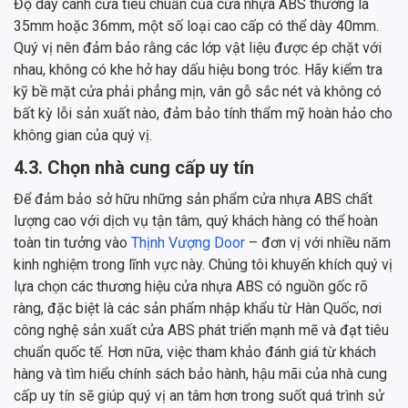
Độ dày cánh cửa tiêu chuẩn của cửa nhựa ABS thường là
35mm hoặc 36mm, một số loại cao cấp có thể dày 40mm.
Quý vị nên đảm bảo rằng các lớp vật liệu được ép chặt với
nhau, không có khe hở hay dấu hiệu bong tróc. Hãy kiểm tra
kỹ bề mặt cửa phải phẳng mịn, vân gỗ sắc nét và không có
bất kỳ lỗi sản xuất nào, đảm bảo tính thẩm mỹ hoàn hảo cho
không gian của quý vị.
4.3. Chọn nhà cung cấp uy tín
Để đảm bảo sở hữu những sản phẩm cửa nhựa ABS chất
lượng cao với dịch vụ tận tâm, quý khách hàng có thể hoàn
toàn tin tưởng vào
Thịnh Vượng Door
– đơn vị với nhiều năm
kinh nghiệm trong lĩnh vực này. Chúng tôi khuyến khích quý vị
lựa chọn các thương hiệu cửa nhựa ABS có nguồn gốc rõ
ràng, đặc biệt là các sản phẩm nhập khẩu từ Hàn Quốc, nơi
công nghệ sản xuất cửa ABS phát triển mạnh mẽ và đạt tiêu
chuẩn quốc tế. Hơn nữa, việc tham khảo đánh giá từ khách
hàng và tìm hiểu chính sách bảo hành, hậu mãi của nhà cung
cấp uy tín sẽ giúp quý vị an tâm hơn trong suốt quá trình sử