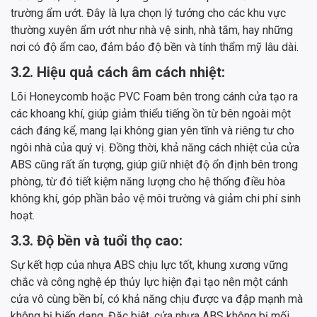
trường ẩm ướt. Đây là lựa chọn lý tưởng cho các khu vực
thường xuyên ẩm ướt như nhà vệ sinh, nhà tắm, hay những
nơi có độ ẩm cao, đảm bảo độ bền và tính thẩm mỹ lâu dài.
3.2. Hiệu quả cách âm cách nhiệt:
Lõi Honeycomb hoặc PVC Foam bên trong cánh cửa tạo ra
các khoang khí, giúp giảm thiểu tiếng ồn từ bên ngoài một
cách đáng kể, mang lại không gian yên tĩnh và riêng tư cho
ngôi nhà của quý vị. Đồng thời, khả năng cách nhiệt của cửa
ABS cũng rất ấn tượng, giúp giữ nhiệt độ ổn định bên trong
phòng, từ đó tiết kiệm năng lượng cho hệ thống điều hòa
không khí, góp phần bảo vệ môi trường và giảm chi phí sinh
hoạt.
3.3. Độ bền và tuổi thọ cao:
Sự kết hợp của nhựa ABS chịu lực tốt, khung xương vững
chắc và công nghệ ép thủy lực hiện đại tạo nên một cánh
cửa vô cùng bền bỉ, có khả năng chịu được va đập mạnh mà
không bị biến dạng. Đặc biệt, cửa nhựa ABS không bị mối