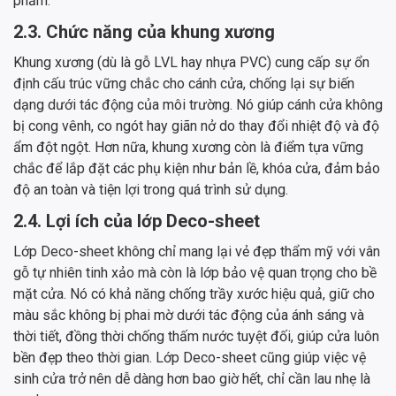
phẩm.
2.3. Chức năng của khung xương
Khung xương (dù là gỗ LVL hay nhựa PVC) cung cấp sự ổn
định cấu trúc vững chắc cho cánh cửa, chống lại sự biến
dạng dưới tác động của môi trường. Nó giúp cánh cửa không
bị cong vênh, co ngót hay giãn nở do thay đổi nhiệt độ và độ
ẩm đột ngột. Hơn nữa, khung xương còn là điểm tựa vững
chắc để lắp đặt các phụ kiện như bản lề, khóa cửa, đảm bảo
độ an toàn và tiện lợi trong quá trình sử dụng.
2.4. Lợi ích của lớp Deco-sheet
Lớp Deco-sheet không chỉ mang lại vẻ đẹp thẩm mỹ với vân
gỗ tự nhiên tinh xảo mà còn là lớp bảo vệ quan trọng cho bề
mặt cửa. Nó có khả năng chống trầy xước hiệu quả, giữ cho
màu sắc không bị phai mờ dưới tác động của ánh sáng và
thời tiết, đồng thời chống thấm nước tuyệt đối, giúp cửa luôn
bền đẹp theo thời gian. Lớp Deco-sheet cũng giúp việc vệ
sinh cửa trở nên dễ dàng hơn bao giờ hết, chỉ cần lau nhẹ là