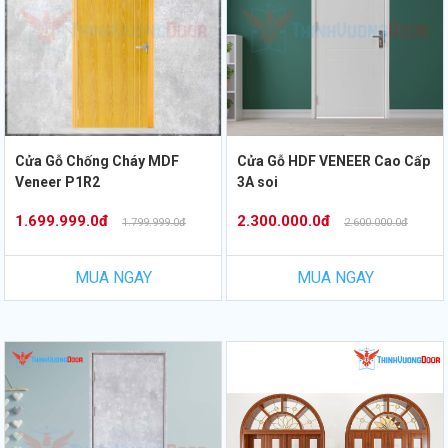
Cửa Gỗ Chống Cháy MDF
Cửa Gỗ HDF VENEER Cao Cấp
Veneer P1R2
3A soi
1.699.999.0đ
2.300.000.0đ
1.799.999.0đ
2.600.000.0đ
MUA NGAY
MUA NGAY