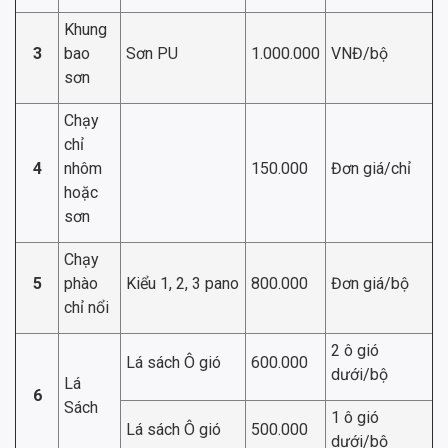
Khung
3
bao
Sơn PU
1.000.000
VNĐ/bộ
sơn
Chạy
chỉ
4
nhôm
150.000
Đơn giá/chỉ
hoặc
sơn
Chạy
5
phào
Kiểu 1, 2, 3 pano
800.000
Đơn giá/bộ
chỉ nổi
2 ô gió
Lá sách Ô gió
600.000
dưới/bộ
Lá
6
Sách
1 ô gió
Lá sách Ô gió
500.000
dưới/bộ