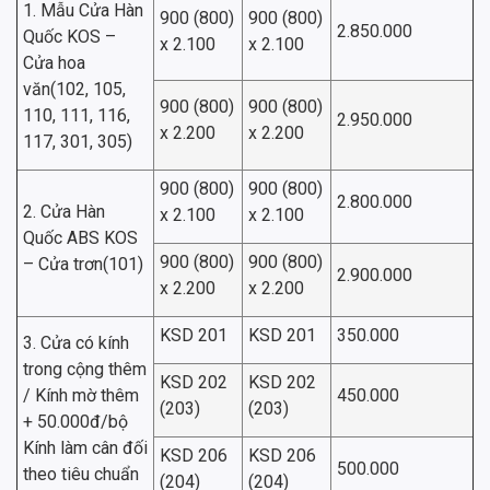
1. Mẫu Cửa Hàn
900 (800)
900 (800)
2.850.000
Quốc KOS –
x 2.100
x 2.100
Cửa hoa
văn(102, 105,
900 (800)
900 (800)
110, 111, 116,
2.950.000
x 2.200
x 2.200
117, 301, 305)
900 (800)
900 (800)
2.800.000
2. Cửa Hàn
x 2.100
x 2.100
Quốc ABS KOS
900 (800)
900 (800)
– Cửa trơn(101)
2.900.000
x 2.200
x 2.200
KSD 201
KSD 201
350.000
3. Cửa có kính
trong cộng thêm
KSD 202
KSD 202
/ Kính mờ thêm
450.000
(203)
(203)
+ 50.000đ/bộ
Kính làm cân đối
KSD 206
KSD 206
500.000
theo tiêu chuẩn
(204)
(204)