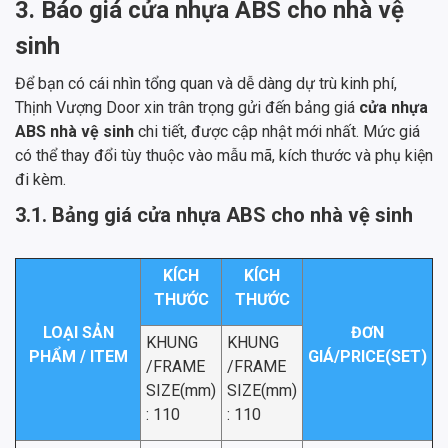
3. Báo giá cửa nhựa ABS cho nhà vệ
sinh
Để bạn có cái nhìn tổng quan và dễ dàng dự trù kinh phí,
Thịnh Vượng Door xin trân trọng gửi đến bảng giá
cửa nhựa
ABS nhà vệ sinh
chi tiết, được cập nhật mới nhất. Mức giá
có thể thay đổi tùy thuộc vào mẫu mã, kích thước và phụ kiện
đi kèm.
3.1. Bảng giá cửa nhựa ABS cho nhà vệ sinh
KÍCH
KÍCH
THƯỚC
THƯỚC
LOẠI SẢN
ĐƠN
KHUNG
KHUNG
PHẨM / ITEM
GIÁ/PRICE(SET)
/FRAME
/FRAME
SIZE(mm)
SIZE(mm)
: 110
: 110