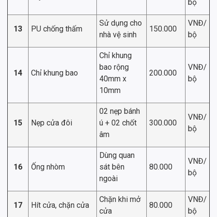
bộ
Sử dụng cho
VNĐ/
13
PU chống thấm
150.000
nhà vệ sinh
bộ
Chỉ khung
bao rộng
VNĐ/
14
Chỉ khung bao
200.000
40mm x
bộ
10mm
02 nẹp bánh
VNĐ/
15
Nẹp cửa đôi
ú + 02 chốt
300.000
bộ
âm
Dùng quan
VNĐ/
16
Ống nhòm
sát bên
80.000
bộ
ngoài
Chặn khi mở
VNĐ/
17
Hít cửa, chặn cửa
80.000
cửa
bộ