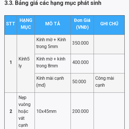
3.3. Bảng giá các hạng mục phát sinh
HẠNG
Đơn Giá
STT
MÔ TẢ
GHI CHÚ
MỤC
(VNĐ)
Kính mờ + Kính
350.000
trong 5mm
Kính5
Kính mờ + kính
1
400.000
ly
trong 8mm
Kính mài cạnh
Công mài
50.000
(md)
cạnh
Nẹp
vuông
2
hoặc
10x45mm
200.000
vát
cạnh