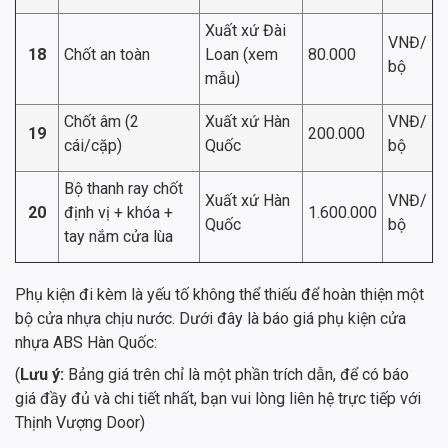
Xuất xứ Đài
VNĐ/
18
Chốt an toàn
Loan (xem
80.000
bộ
mẫu)
Chốt âm (2
Xuất xứ Hàn
VNĐ/
19
200.000
cái/cặp)
Quốc
bộ
Bộ thanh ray chốt
Xuất xứ Hàn
VNĐ/
20
định vị + khóa +
1.600.000
Quốc
bộ
tay nắm cửa lùa
Phụ kiện đi kèm là yếu tố không thể thiếu để hoàn thiện một
bộ cửa nhựa chịu nước. Dưới đây là báo giá phụ kiện cửa
nhựa ABS Hàn Quốc:
(
Lưu ý:
Bảng giá trên chỉ là một phần trích dẫn, để có báo
giá đầy đủ và chi tiết nhất, bạn vui lòng liên hệ trực tiếp với
Thịnh Vượng Door)