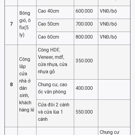
Cao 40cm
600.000
VNĐ/bộ
Bông
gió, ô
7
Cao 50cm
700.000
VNĐ/bộ
fix(5
ly)
Cao 60cm
800.000
VNĐ/bộ
Công HDF,
Veneer, mdf,
Công
350.000
cửa nhựa, cửa
lắp
nhựa gỗ
cửa
nhà ở
8
Chung cư, cao
dân
400.000
ốc văn phòng
sinh,
khách
Cửa đôi 2 cánh
hàng lẻ
và cửa lùa 1
550.000
cánh
Chung cư