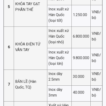
KHÓA TAY GẠT
5
Inox xuất xứ
PHÂN THỂ
VNĐ/
Hàn Quốc
1.250.00
bộ
(loại tốt)
Inox xuất xứ
VNĐ/
Hàn Quốc
6.800.000
bộ
(loại nhỏ)
KHÓA ĐIỆN TỬ
6
VÂN TAY
Inox xuất xứ
VNĐ/
Hàn Quốc
9.800.000
bộ
(loại lớn)
Inox dày
VNĐ/
30.000
2.5mm
bộ
BẢN LỀ (Hàn
7
Quốc, TQ)
Inox dày
VNĐ/
40.000
3mm
bộ
Xuất xứ Hàn