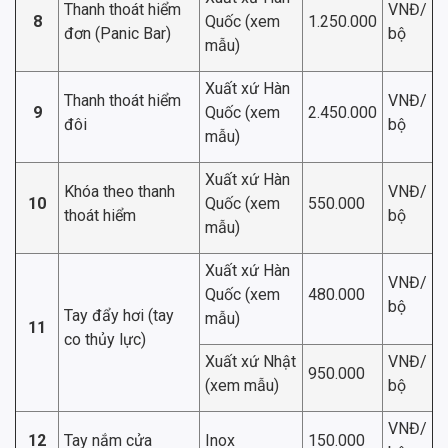
Thanh thoát hiểm
VNĐ/
8
Quốc (xem
1.250.000
đơn (Panic Bar)
bộ
mẫu)
Xuất xứ Hàn
Thanh thoát hiểm
VNĐ/
9
Quốc (xem
2.450.000
đôi
bộ
mẫu)
Xuất xứ Hàn
Khóa theo thanh
VNĐ/
10
Quốc (xem
550.000
thoát hiểm
bộ
mẫu)
Xuất xứ Hàn
VNĐ/
Quốc (xem
480.000
bộ
Tay đẩy hơi (tay
mẫu)
11
co thủy lực)
Xuất xứ Nhật
VNĐ/
950.000
(xem mẫu)
bộ
VNĐ/
12
Tay nắm cửa
Inox
150.000