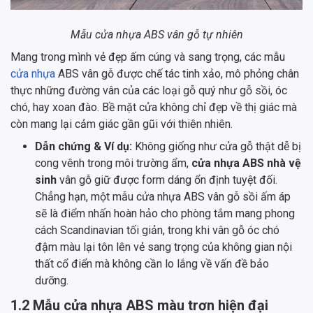
Mẫu cửa nhựa ABS vân gỗ tự nhiên
Mang trong mình vẻ đẹp ấm cúng và sang trọng, các mẫu
cửa nhựa
ABS vân gỗ được chế tác tinh xảo, mô phỏng chân
thực những đường vân của các loại gỗ quý như gỗ sồi, óc
chó, hay xoan đào. Bề mặt cửa không chỉ đẹp về thị giác mà
còn mang lại cảm giác gần gũi với thiên nhiên.
Dẫn chứng & Ví dụ:
Không giống như cửa gỗ thật dễ bị
cong vênh trong môi trường ẩm,
cửa nhựa ABS nhà vệ
sinh
vân gỗ giữ được form dáng ổn định tuyệt đối.
Chẳng hạn, một mẫu cửa nhựa ABS vân gỗ sồi ấm áp
sẽ là điểm nhấn hoàn hảo cho phòng tắm mang phong
cách Scandinavian tối giản, trong khi vân gỗ óc chó
đậm màu lại tôn lên vẻ sang trọng của không gian nội
thất cổ điển mà không cần lo lắng về vấn đề bảo
dưỡng.
1.2 Mẫu cửa nhựa ABS màu trơn hiện đại