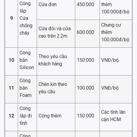
Công
Cửa đơn
450.000
thêm
lắp
100.000đ/bộ
9
Cửa
Chung cư
chống
Cửa đôi và cửa
600.000
thêm
cháy
cao trên 2.2m
100.000đ/bộ
Công
Theo yêu cầu
10
bắn
150.000
VNĐ/bộ
khách hàng
Silicon
Công
Chèn kín theo
11
bắn
100.000
VNĐ/bộ
yêu cầu
Foam
Công
Các tỉnh lân
12
lắp đi
Cộng thêm
150.000
cận HCM
tỉnh
Công