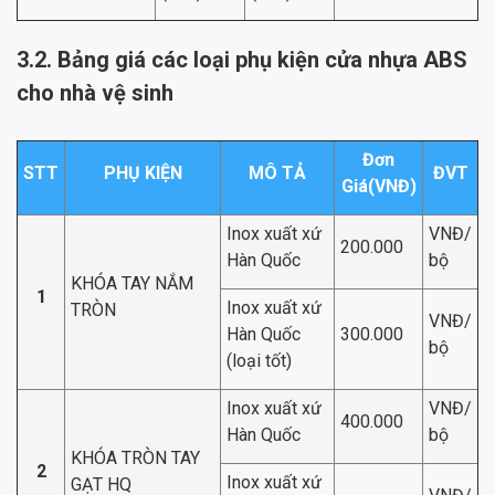
3.2. Bảng giá các loại phụ kiện cửa nhựa ABS
cho nhà vệ sinh
Đơn
STT
PHỤ KIỆN
MÔ TẢ
ĐVT
Giá(VNĐ)
Inox xuất xứ
VNĐ/
200.000
Hàn Quốc
bộ
KHÓA TAY NẮM
1
Inox xuất xứ
TRÒN
VNĐ/
Hàn Quốc
300.000
bộ
(loại tốt)
Inox xuất xứ
VNĐ/
400.000
Hàn Quốc
bộ
KHÓA TRÒN TAY
2
Inox xuất xứ
GẠT HQ