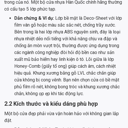
trong của nó. Một bộ cửa nhựa Hàn Quốc chính hãng thường
có cấu tạo 5 lớp phức tạp.
Dẫn chứng & Ví dụ:
Lớp bề mặt là Deco-Sheet với lớp
film vân gỗ hoặc màu sắc sắc nét, chống trầy xước.
Bên trong là hai lớp nhựa ABS nguyên sinh, đây là loại
nhựa nhiệt dẻo nổi tiếng với khả năng chịu va đập và
chống ăn mòn vượt trội, thường được ứng dụng trong
các ngành công nghiệp đòi hỏi độ bền cao như sản
xuất mũ bảo hiểm hay linh kiện ô tô. Lõi giữa là lớp
Honey-Comb (giấy tổ ong) giúp cách âm, cách nhiệt
hiệu quả. Khung xương bằng gỗ LVL chắc chắn giúp
cửa không bị cong vênh. Bạn nên chọn cửa có bề mặt
phủ film rõ nét, không bong tróc và khung xương chắc
chắn, không ọp ẹp khi tác động lực.
2.2 Kích thước và kiểu dáng phù hợp
Một bộ cửa đẹp phải vừa vặn hoàn hảo với không gian lắp
đặt.