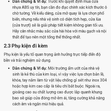
Dẫn chứng & Ví dụ:
Trước khi quyết định mua cửa
nhựa ABS uy tín, bạn cần đo đạc chính xác kích thước ô
chờ tường. Về kiểu dáng, cửa mở quay là lựa chọn phổ
biến, nhưng nếu nhà vệ sinh có diện tích hẹp, cửa lùa
(cửa trượt) sẽ là giải pháp tiết kiệm không gian tối ưu.
Hãy cân nhắc màu sắc cửa hài hòa với màu gạch và nội
thất để tạo nên một tổng thể thống nhất.
2.3 Phụ kiện đi kèm
Phụ kiện là yếu tố quan trọng ảnh hưởng trực tiếp đến độ
bền và trải nghiệm sử dụng.
Dẫn chứng & Ví dụ:
Môi trường ẩm ướt của nhà vệ
sinh là kẻ thù của kim loại, vì vậy việc lựa chọn bản lề,
khóa, tay nắm làm từ vật liệu chống gỉ sét như inox 304
hoặc hợp kim cao cấp là tiêu chí bắt buộc. Ngoài ra,
gioăng cao su chất lượng cao được lắp quanh khung
bao sẽ giúp cửa đóng mở êm ái, tăng cường khả năng
cách âm và ngăn mùi hiệu quả.