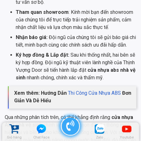
tư vấn sơ bộ.
Tham quan showroom
: Kính mời bạn đến showroom
của chúng tôi để trực tiếp trải nghiệm sản phẩm, cảm
nhận chất liệu và lựa chọn màu sắc thực tế.
Nhận báo giá:
Đội ngũ của chúng tôi sẽ gửi báo giá chi
tiết, minh bạch cùng các chính sách ưu đãi hấp dẫn.
Ký hợp đồng & Lắp đặt:
Sau khi thống nhất, hai bên sẽ
ký hợp đồng. Đội ngũ kỹ thuật viên lành nghề của Thịnh
Vượng Door sẽ tiến hành lắp đặt
cửa nhựa abs nhà vệ
sinh
nhanh chóng, chính xác và thẩm mỹ.
Xem thêm: Hướng Dẫn
Thi Công Cửa Nhựa ABS
Đơn
Giản Và Dễ Hiểu
Qua những phân tích trên, có thể khẳng định rằng
cửa nhựa
ABS nhà vệ sinh
chính là một lựa chọn đầu tư thông minh,
hiện đại và bền bỉ cho không gian sống của bạn. Với sự đa
Giỏ hàng
Chat Face
Zalo
Youtube
dạng về mẫu mã, khả năng chống nước tuyệt đối, độ bền cao