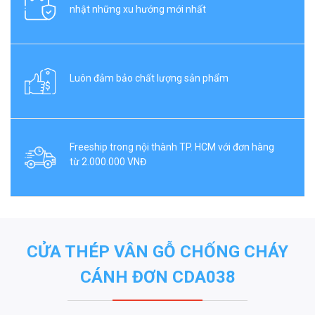
nhật những xu hướng mới nhất
Luôn đảm bảo chất lượng sản phẩm
Freeship trong nội thành TP. HCM với đơn hàng
từ 2.000.000 VNĐ
CỬA THÉP VÂN GỖ CHỐNG CHÁY
CÁNH ĐƠN CDA038