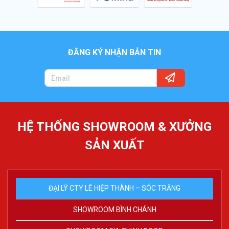
ĐĂNG KÝ NHẬN BẢN TIN
HỆ THỐNG SHOWROOM & XƯỞNG
SẢN XUẤT
ĐẠI LÝ CTY LÊ HIỆP THÀNH – SÓC TRĂNG
SHOWROOM BÌNH CHÁNH