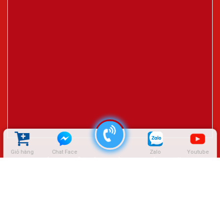
Giỏ hàng
Chat Face
Zalo
Youtube
ĐẠI LÝ CTY LÊ HIỆP THÀNH – SÓC TRĂNG