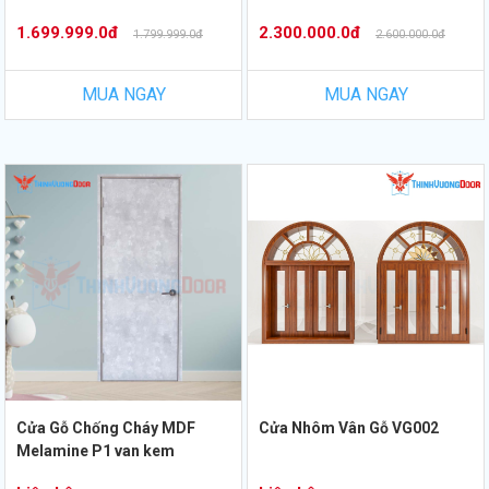
1.699.999.0đ
2.300.000.0đ
1.799.999.0đ
2.600.000.0đ
MUA NGAY
MUA NGAY
Cửa Gỗ Chống Cháy MDF
Cửa Nhôm Vân Gỗ VG002
Melamine P1 van kem