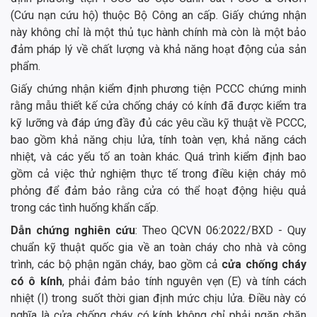
(Cứu nạn cứu hộ) thuộc Bộ Công an cấp. Giấy chứng nhận
này không chỉ là một thủ tục hành chính mà còn là một bảo
đảm pháp lý về chất lượng và khả năng hoạt động của sản
phẩm.
Giấy chứng nhận kiểm định phương tiện PCCC chứng minh
rằng mẫu thiết kế cửa chống cháy có kính đã được kiểm tra
kỹ lưỡng và đáp ứng đầy đủ các yêu cầu kỹ thuật về PCCC,
bao gồm khả năng chịu lửa, tính toàn vẹn, khả năng cách
nhiệt, và các yếu tố an toàn khác. Quá trình kiểm định bao
gồm cả việc thử nghiệm thực tế trong điều kiện cháy mô
phỏng để đảm bảo rằng cửa có thể hoạt động hiệu quả
trong các tình huống khẩn cấp.
Dẫn chứng nghiên cứu
: Theo QCVN 06:2022/BXD - Quy
chuẩn kỹ thuật quốc gia về an toàn cháy cho nhà và công
trình, các bộ phận ngăn cháy, bao gồm cả
cửa chống cháy
có ô kính
, phải đảm bảo tính nguyên vẹn (E) và tính cách
nhiệt (I) trong suốt thời gian định mức chịu lửa. Điều này có
nghĩa là cửa chống cháy có kính không chỉ phải ngăn chặn