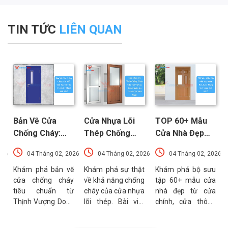
TIN TỨC
LIÊN QUAN
Bản Vẽ Cửa
Cửa Nhựa Lõi
TOP 60+ Mẫu
Chống Cháy:
Thép Chống
Cửa Nhà Đẹp
Chi Tiết Cấu
Cháy: Cấu Tạo
Hiện Đại, Sang
026
04 Tháng 02, 2026
04 Tháng 02, 2026
04 Tháng 02, 2026
Tạo Và Tiêu
Và Các Tiêu
Trọng Xu
t
Chuẩn Kỹ Thuật
Chuẩn An Toàn
Hướng Mới Nhất
u
Khám phá bản vẽ
Khám phá sự thật
Khám phá bộ sưu
a
cửa chống cháy
về khả năng chống
tập 60+ mẫu cửa
Mới Nhất
PCCC Mới Nhất
a
tiêu chuẩn từ
cháy của cửa nhựa
nhà đẹp từ cửa
g
Thịnh Vượng Door.
lõi thép. Bài viết
chính, cửa thông
g
Bài viết cung cấp
phân tích chi tiết
phòng đến cổng
g
thông số kỹ thuật,
cấu tạo, ưu điểm
nhà với đa dạng