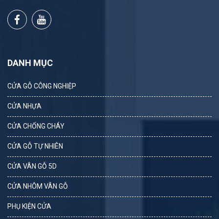
DANH MỤC
CỬA GỖ CÔNG NGHIỆP
CỬA NHỰA
CỬA CHỐNG CHÁY
CỬA GỖ TỰ NHIÊN
CỬA VÂN GỖ 5D
CỬA NHÔM VÂN GỖ
PHỤ KIỆN CỬA