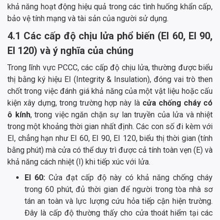
khả năng hoạt động hiệu quả trong các tình huống khẩn cấp,
bảo vệ tính mạng và tài sản của người sử dụng.
4.1 Các cấp độ chịu lửa phổ biến (EI 60, EI 90,
EI 120) và ý nghĩa của chúng
Trong lĩnh vực PCCC, các cấp độ chịu lửa, thường được biểu
thị bằng ký hiệu EI (Integrity & Insulation), đóng vai trò then
chốt trong việc đánh giá khả năng của một vật liệu hoặc cấu
kiện xây dựng, trong trường hợp này là
cửa chống cháy có
ô kính
, trong việc ngăn chặn sự lan truyền của lửa và nhiệt
trong một khoảng thời gian nhất định. Các con số đi kèm với
EI, chẳng hạn như EI 60, EI 90, EI 120, biểu thị thời gian (tính
bằng phút) mà cửa có thể duy trì được cả tính toàn vẹn (E) và
khả năng cách nhiệt (I) khi tiếp xúc với lửa.
EI 60:
Cửa đạt cấp độ này có khả năng chống cháy
trong 60 phút, đủ thời gian để người trong tòa nhà sơ
tán an toàn và lực lượng cứu hỏa tiếp cận hiện trường.
Đây là cấp độ thường thấy cho cửa thoát hiểm tại các