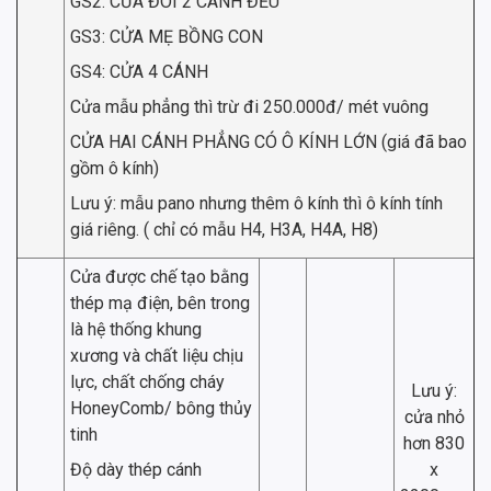
GS2: CỬA ĐÔI 2 CÁNH ĐỀU
GS3: CỬA MẸ BỒNG CON
GS4: CỬA 4 CÁNH
Cửa mẫu phẳng thì trừ đi 250.000đ/ mét vuông
CỬA HAI CÁNH PHẲNG CÓ Ô KÍNH LỚN (giá đã bao
gồm ô kính)
Lưu ý: mẫu pano nhưng thêm ô kính thì ô kính tính
giá riêng. ( chỉ có mẫu H4, H3A, H4A, H8)
Cửa được chế tạo bằng
thép mạ điện, bên trong
là hệ thống khung
xương và chất liệu chịu
lực, chất chống cháy
Lưu ý:
HoneyComb/ bông thủy
cửa nhỏ
tinh
hơn 830
Độ dày thép cánh
x