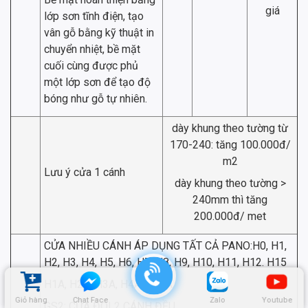
giá
lớp sơn tĩnh điện, tạo
vân gỗ bằng kỹ thuật in
chuyển nhiệt, bề mặt
cuối cùng được phủ
một lớp sơn để tạo độ
bóng như gỗ tự nhiên.
dày khung theo tường từ
170-240: tăng 100.000đ/
m2
Lưu ý cửa 1 cánh
dày khung theo tường >
240mm thì tăng
200.000đ/ met
CỬA NHIỀU CÁNH ÁP DỤNG TẤT CẢ PANO:H0, H1,
H2, H3, H4, H5, H6, H7, H8, H9, H10, H11, H12. H15
H1A, H2A, H3A, H4A, H12A
Giỏ hàng
Chat Face
Zalo
Youtube
GS2: CỬA ĐÔI 2 CÁNH ĐỀU