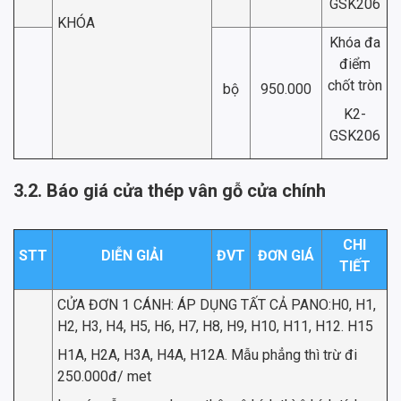
GSK206
KHÓA
Khóa đa
điểm
chốt tròn
bộ
950.000
K2-
GSK206
3.2. Báo giá cửa thép vân gỗ cửa chính
CHI
STT
DIỄN GIẢI
ĐVT
ĐƠN GIÁ
TIẾT
CỬA ĐƠN 1 CÁNH: ÁP DỤNG TẤT CẢ PANO:H0, H1,
H2, H3, H4, H5, H6, H7, H8, H9, H10, H11, H12. H15
H1A, H2A, H3A, H4A, H12A. Mẫu phẳng thì trừ đi
250.000đ/ met