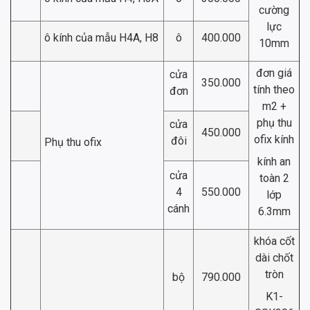
cường
lực
ô kính của mẫu H4A, H8
ô
400.000
10mm
đơn giá
cửa
350.000
tính theo
đơn
m2 +
phụ thu
cửa
450.000
ofix kính
đôi
Phụ thu ofix
kính an
cửa
toàn 2
4
550.000
lớp
cánh
6.3mm
khóa cốt
dài chốt
tròn
bộ
790.000
K1-