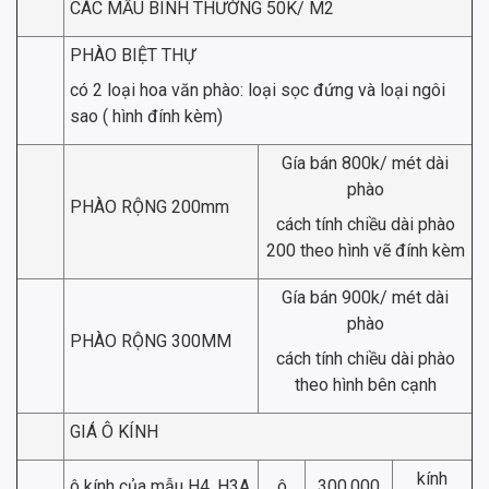
CÁC MẪU BÌNH THƯỜNG 50K/ M2
PHÀO BIỆT THỰ
có 2 loại hoa văn phào: loại sọc đứng và loại ngôi
sao ( hình đính kèm)
Gía bán 800k/ mét dài
phào
PHÀO RỘNG 200mm
cách tính chiều dài phào
200 theo hình vẽ đính kèm
Gía bán 900k/ mét dài
phào
PHÀO RỘNG 300MM
cách tính chiều dài phào
theo hình bên cạnh
GIÁ Ô KÍNH
kính
ô kính của mẫu H4, H3A
ô
300.000