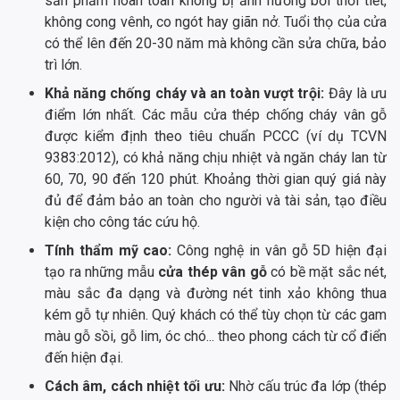
sản phẩm hoàn toàn không bị ảnh hưởng bởi thời tiết,
không cong vênh, co ngót hay giãn nở. Tuổi thọ của cửa
có thể lên đến 20-30 năm mà không cần sửa chữa, bảo
trì lớn.
Khả năng chống cháy và an toàn vượt trội:
Đây là ưu
điểm lớn nhất. Các mẫu cửa thép chống cháy vân gỗ
được kiểm định theo tiêu chuẩn PCCC (ví dụ TCVN
9383:2012), có khả năng chịu nhiệt và ngăn cháy lan từ
60, 70, 90 đến 120 phút. Khoảng thời gian quý giá này
đủ để đảm bảo an toàn cho người và tài sản, tạo điều
kiện cho công tác cứu hộ.
Tính thẩm mỹ cao:
Công nghệ in vân gỗ 5D hiện đại
tạo ra những mẫu
cửa thép vân gỗ
có bề mặt sắc nét,
màu sắc đa dạng và đường nét tinh xảo không thua
kém gỗ tự nhiên. Quý khách có thể tùy chọn từ các gam
màu gỗ sồi, gỗ lim, óc chó... theo phong cách từ cổ điển
đến hiện đại.
Cách âm, cách nhiệt tối ưu:
Nhờ cấu trúc đa lớp (thép