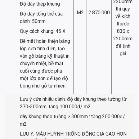
2200mm
Độ dày thép khung
thì quy
M2
2.870.000
Độ dày tổng thể của
về kích
cánh: 50mm
thước
Quy cách khung: 45 X
830 x
2200mm
Bề mặt hoàn thiện bằng
để tính
lớp sơn tĩnh điện, tạo
giá
vân gỗ bằng kỹ thuật in
chuyển nhiệt, bề mặt
cuối cùng được phủ
một lớp sơn để tạo độ
bóng như gỗ tự nhiên.
Lưu ý cửa nhiều cánh: độ dày khung theo tường từ
270-300mm: tăng 100.000đ/ m2
dày khung theo tường > 300mm : tăng 200.000đ/
m2
LƯU Ý: MẪU HUỲNH TRỐNG ĐỒNG GIÁ CAO HƠN