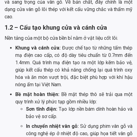
và sang trọng của vân gỗ. Về bản chất, đây chính là một
dạng cửa vân gỗ lõi thép với kết cấu vững chắc và thẩm mỹ
cao.
1.2 – Cấu tạo khung cửa và cánh cửa
Nền tảng của một bộ cửa bền bỉ nằm ở vật liệu cốt lõi.
Khung và cánh cửa:
Được chế tạo từ những tấm thép
mạ điện cao cấp, có độ dày tiêu chuẩn từ 0.7mm đến
1.4mm. Quá trình mạ điện tạo ra một lớp kẽm bảo vệ,
giúp kết cấu thép có khả năng chống lại quá trình oxy
hóa và ăn mòn vượt trội, đặc biệt phù hợp với khí hậu
nóng ẩm tại Việt Nam.
Bề mặt hoàn thiện:
Bề mặt thép thô sẽ trải qua một
quy trình xử lý phức tạp gồm nhiều lớp:
Sơn tĩnh điện:
Tạo lớp nền bám dính hoàn hảo và
bảo vệ sơ cấp.
In chuyển nhiệt vân gỗ:
Sử dụng phim vân gỗ và
công nghệ ép ở nhiệt độ cao, giúp họa tiết vân gỗ