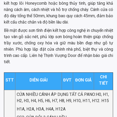
kết hợp lõi Honeycomb hoặc bông thủy tinh, giúp tăng khả
năng cách âm, cách nhiệt và hỗ trợ chống cháy. Cánh cửa có
độ dày tổng thể 50mm, khung bao quy cách 45mm, đảm bảo
kết cấu chắc chắn và độ bền lâu dài.
Bề mặt được sơn tĩnh điện kết hợp công nghệ in chuyển nhiệt
tạo vân gỗ sắc nét, phủ lớp sơn bóng hoàn thiện giúp chống
trầy xước, chống oxy hóa và giữ màu bền đẹp như gỗ tự
nhiên. Phù hợp lắp đặt cửa chính nhà phố, biệt thự và công
trình cao cấp. Liên hệ Thịnh Vượng Door để nhận báo giá chi
tiết.
CHI
STT
DIỄN GIẢI
ĐVT
ĐƠN GIÁ
TIẾT
CỬA NHIỀU CÁNH ÁP DỤNG TẤT CẢ PANO:H0, H1,
H2, H3, H4, H5, H6, H7, H8, H9, H10, H11, H12. H15
H1A, H2A, H3A, H4A, H12A