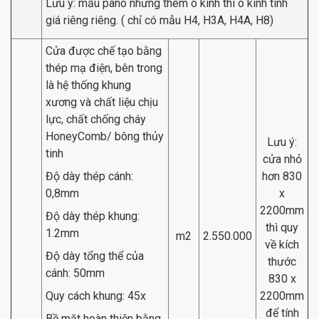
Lưu ý: mẫu pano nhưng thêm ô kính thì ô kính tính
giá riêng riêng. ( chỉ có mẫu H4, H3A, H4A, H8)
Cửa được chế tạo bằng
thép mạ điện, bên trong
là hệ thống khung
xương và chất liệu chịu
lực, chất chống cháy
HoneyComb/ bông thủy
Lưu ý:
tinh
cửa nhỏ
Độ dày thép cánh:
hơn 830
0,8mm
x
2200mm
Độ dày thép khung:
thì quy
1.2mm
m2
2.550.000
về kích
Độ dày tổng thể của
thước
cánh: 50mm
830 x
Quy cách khung: 45x
2200mm
để tính
Bề mặt hoàn thiện bằng