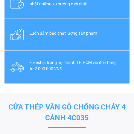
nhật những xu hướng mới nhất
Luôn đảm bảo chất lượng sản phẩm
Freeship trong nội thành TP. HCM với đơn hàng
từ 2.000.000 VNĐ
CỬA THÉP VÂN GỖ CHỐNG CHÁY 4
CÁNH 4C035