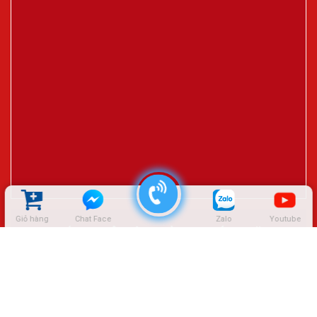
Giỏ hàng
Chat Face
Zalo
Youtube
ĐẠI LÝ CTY LÊ HIỆP THÀNH – SÓC TRĂNG