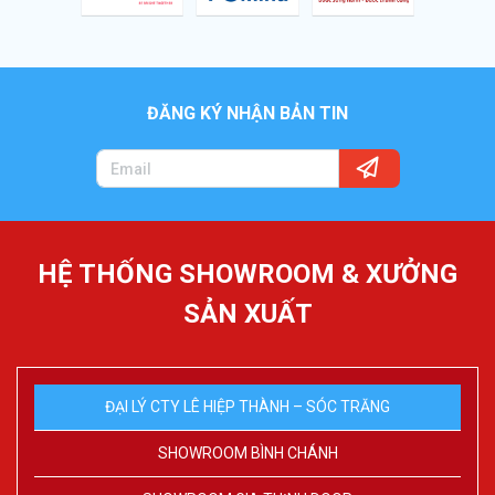
ĐĂNG KÝ NHẬN BẢN TIN
HỆ THỐNG SHOWROOM & XƯỞNG
SẢN XUẤT
ĐẠI LÝ CTY LÊ HIỆP THÀNH – SÓC TRĂNG
SHOWROOM BÌNH CHÁNH