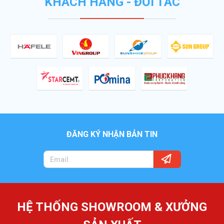
KHÁCH HÀNG - ĐỐI TÁC
ĐĂNG KÝ NHẬN BẢN TIN
HỆ THỐNG SHOWROOM & XƯỞNG