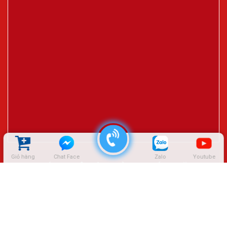
Giỏ hàng
Chat Face
Zalo
Youtube
ĐẠI LÝ CTY LÊ HIỆP THÀNH – SÓC TRĂNG