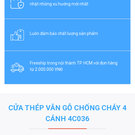
nhật những xu hướng mới nhất
Luôn đảm bảo chất lượng sản phẩm
Freeship trong nội thành TP. HCM với đơn hàng
từ 2.000.000 VNĐ
CỬA THÉP VÂN GỖ CHỐNG CHÁY 4
CÁNH 4C036