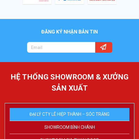
ĐĂNG KÝ NHẬN BẢN TIN
HỆ THỐNG SHOWROOM & XƯỞNG
SẢN XUẤT
ĐẠI LÝ CTY LÊ HIỆP THÀNH – SÓC TRĂNG
SHOWROOM BÌNH CHÁNH