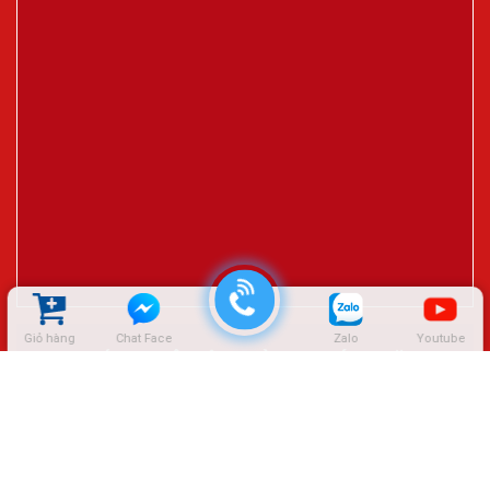
Giỏ hàng
Chat Face
Zalo
Youtube
ĐẠI LÝ CTY LÊ HIỆP THÀNH – SÓC TRĂNG