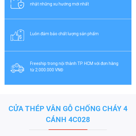
nhật những xu hướng mới nhất
Luôn đảm bảo chất lượng sản phẩm
Freeship trong nội thành TP. HCM với đơn hàng
từ 2.000.000 VNĐ
CỬA THÉP VÂN GỖ CHỐNG CHÁY 4
CÁNH 4C028