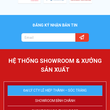
ĐĂNG KÝ NHẬN BẢN TIN
HỆ THỐNG SHOWROOM & XƯỞNG
SẢN XUẤT
ĐẠI LÝ CTY LÊ HIỆP THÀNH – SÓC TRĂNG
SHOWROOM BÌNH CHÁNH