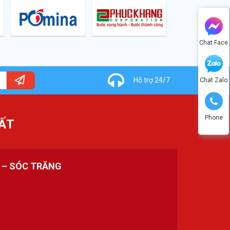
Chat Face
Hỗ trợ 24/7
Chat Zalo
Phone
ẤT
H – SÓC TRĂNG