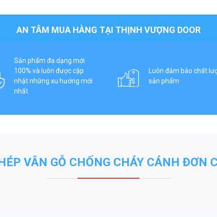
AN TÂM MUA HÀNG TẠI THỊNH VƯỢNG DOOR
Sản phẩm đa dạng mới
100% và luôn được cập
Luôn đảm bảo chất lư
nhật những xu hướng mới
sản phẩm
nhất
HÉP VÂN GỖ CHỐNG CHÁY CÁNH ĐƠN 