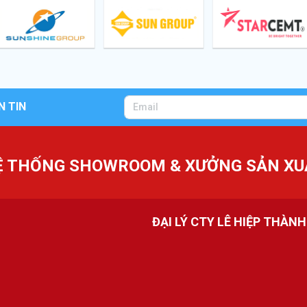
N TIN
Ệ THỐNG SHOWROOM & XƯỞNG SẢN XU
ĐẠI LÝ CTY LÊ HIỆP THÀN