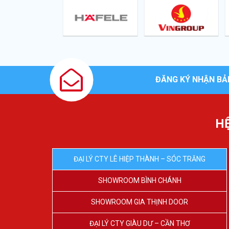
ĐĂNG KÝ NHẬN BẢ
H
ĐẠI LÝ CTY LÊ HIỆP THÀNH – SÓC TRĂNG
SHOWROOM BÌNH CHÁNH
SHOWROOM GIA THỊNH DOOR
ĐẠI LÝ CTY GIÀU DƯ – CẦN THƠ