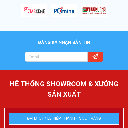
ĐĂNG KÝ NHẬN BẢN TIN
HỆ THỐNG SHOWROOM & XƯỞNG
SẢN XUẤT
ĐẠI LÝ CTY LÊ HIỆP THÀNH – SÓC TRĂNG