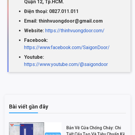
Quận 12, Tp.HCM.
Điện thoại: 0827.011.011
Email: thinhvuongdoor@gmail.com
Website:
https://thinhvuongdoor.com/
Facebook:
https://www.facebook.com/SaigonDoor/
Youtube:
https://www.youtube.com/@saigondoor
Bài viết gần đây
Bản Vẽ Cửa Chống Cháy: Chi
Tiết Cấu Tạo Và Tiêu Chuẩn Kỹ