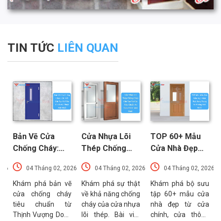
TIN TỨC
LIÊN QUAN
Bản Vẽ Cửa
Cửa Nhựa Lõi
TOP 60+ Mẫu
Chống Cháy:
Thép Chống
Cửa Nhà Đẹp
Chi Tiết Cấu
Cháy: Cấu Tạo
Hiện Đại, Sang
026
04 Tháng 02, 2026
04 Tháng 02, 2026
04 Tháng 02, 2026
Tạo Và Tiêu
Và Các Tiêu
Trọng Xu
t
Chuẩn Kỹ Thuật
Chuẩn An Toàn
Hướng Mới Nhất
u
Khám phá bản vẽ
Khám phá sự thật
Khám phá bộ sưu
a
cửa chống cháy
về khả năng chống
tập 60+ mẫu cửa
Mới Nhất
PCCC Mới Nhất
a
tiêu chuẩn từ
cháy của cửa nhựa
nhà đẹp từ cửa
g
Thịnh Vượng Door.
lõi thép. Bài viết
chính, cửa thông