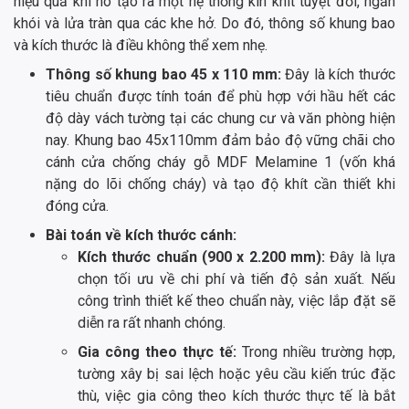
hiệu quả khi nó tạo ra một hệ thống kín khít tuyệt đối, ngăn
khói và lửa tràn qua các khe hở. Do đó, thông số khung bao
và kích thước là điều không thể xem nhẹ.
Thông số khung bao 45 x 110 mm:
Đây là kích thước
tiêu chuẩn được tính toán để phù hợp với hầu hết các
độ dày vách tường tại các chung cư và văn phòng hiện
nay. Khung bao 45x110mm đảm bảo độ vững chãi cho
cánh cửa chống cháy gỗ MDF Melamine 1 (vốn khá
nặng do lõi chống cháy) và tạo độ khít cần thiết khi
đóng cửa.
Bài toán về kích thước cánh:
Kích thước chuẩn (900 x 2.200 mm):
Đây là lựa
chọn tối ưu về chi phí và tiến độ sản xuất. Nếu
công trình thiết kế theo chuẩn này, việc lắp đặt sẽ
diễn ra rất nhanh chóng.
Gia công theo thực tế:
Trong nhiều trường hợp,
tường xây bị sai lệch hoặc yêu cầu kiến trúc đặc
thù, việc gia công theo kích thước thực tế là bắt