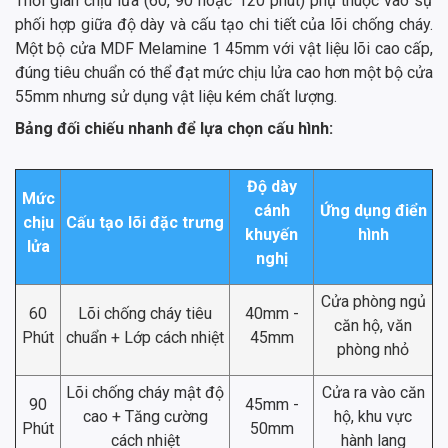
Thời gian chịu lửa (60, 90 hoặc 120 phút) phụ thuộc vào sự
phối hợp giữa độ dày và cấu tạo chi tiết của lõi chống cháy.
Một bộ cửa MDF Melamine 1 45mm với vật liệu lõi cao cấp,
đúng tiêu chuẩn có thể đạt mức chịu lửa cao hơn một bộ cửa
55mm nhưng sử dụng vật liệu kém chất lượng.
Bảng đối chiếu nhanh để lựa chọn cấu hình:
Độ dày
Mức
cánh
Ứng dụng điển
chịu
Cấu tạo lõi đặc trưng
khuyến
hình
lửa
nghị
Cửa phòng ngủ
60
Lõi chống cháy tiêu
40mm -
căn hộ, văn
Phút
chuẩn + Lớp cách nhiệt
45mm
phòng nhỏ
Lõi chống cháy mật độ
Cửa ra vào căn
90
45mm -
cao + Tăng cường
hộ, khu vực
Phút
50mm
cách nhiệt
hành lang