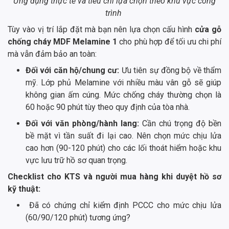
Ứng dụng thực tế và tiêu chí lựa chọn theo khu vực công
trình
Tùy vào vị trí lắp đặt mà bạn nên lựa chọn cấu hình
cửa gỗ
chống cháy MDF Melamine 1
cho phù hợp để tối ưu chi phí
mà vẫn đảm bảo an toàn:
Đối với căn hộ/chung cư:
Ưu tiên sự đồng bộ về thẩm
mỹ. Lớp phủ Melamine với nhiều màu vân gỗ sẽ giúp
không gian ấm cúng. Mức chống cháy thường chọn là
60 hoặc 90 phút tùy theo quy định của tòa nhà.
Đối với văn phòng/hành lang:
Cần chú trọng độ bền
bề mặt vì tần suất đi lại cao. Nên chọn mức chịu lửa
cao hơn (90-120 phút) cho các lối thoát hiểm hoặc khu
vực lưu trữ hồ sơ quan trọng.
Checklist cho KTS và người mua hàng khi duyệt hồ sơ
kỹ thuật:
Đã có chứng chỉ kiểm định PCCC cho mức chịu lửa
(60/90/120 phút) tương ứng?