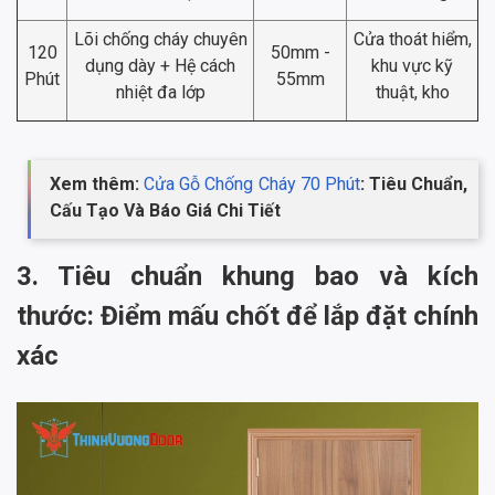
Lõi chống cháy chuyên
Cửa thoát hiểm,
120
50mm -
dụng dày + Hệ cách
khu vực kỹ
Phút
55mm
nhiệt đa lớp
thuật, kho
Xem thêm:
Cửa Gỗ Chống Cháy 70 Phút
: Tiêu Chuẩn,
Cấu Tạo Và Báo Giá Chi Tiết
3. Tiêu chuẩn khung bao và kích
thước: Điểm mấu chốt để lắp đặt chính
xác