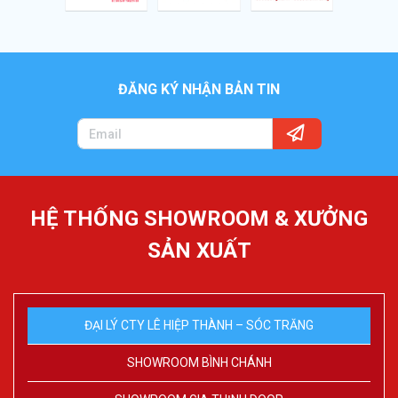
ĐĂNG KÝ NHẬN BẢN TIN
HỆ THỐNG SHOWROOM & XƯỞNG
SẢN XUẤT
ĐẠI LÝ CTY LÊ HIỆP THÀNH – SÓC TRĂNG
SHOWROOM BÌNH CHÁNH