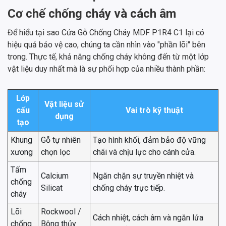
Cơ chế chống cháy và cách âm
Để hiểu tại sao Cửa Gỗ Chống Cháy MDF P1R4 C1 lại có
hiệu quả bảo vệ cao, chúng ta cần nhìn vào "phần lõi" bên
trong. Thực tế, khả năng chống cháy không đến từ một lớp
vật liệu duy nhất mà là sự phối hợp của nhiều thành phần:
Lớp
Vật liệu sử
cấu
Vai trò kỹ thuật
dụng
tạo
Khung
Gỗ tự nhiên
Tạo hình khối, đảm bảo độ vững
xương
chọn lọc
chãi và chịu lực cho cánh cửa.
Tấm
Calcium
Ngăn chặn sự truyền nhiệt và
chống
Silicat
chống cháy trực tiếp.
cháy
Lõi
Rockwool /
Cách nhiệt, cách âm và ngăn lửa
chống
Bông thủy