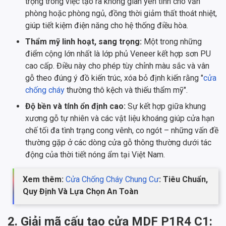
trọng trong việc tạo ra không gian yên tĩnh cho văn
phòng hoặc phòng ngủ, đồng thời giảm thất thoát nhiệt,
giúp tiết kiệm điện năng cho hệ thống điều hòa.
Thẩm mỹ linh hoạt, sang trọng:
Một trong những
điểm cộng lớn nhất là lớp phủ Veneer kết hợp sơn PU
cao cấp. Điều này cho phép tùy chỉnh màu sắc và vân
gỗ theo đúng ý đồ kiến trúc, xóa bỏ định kiến rằng "
cửa
chống cháy
thường thô kệch và thiếu thẩm mỹ".
Độ bền và tính ổn định cao:
Sự kết hợp giữa khung
xương gỗ tự nhiên và các vật liệu khoáng giúp cửa hạn
chế tối đa tình trạng cong vênh, co ngót – những vấn đề
thường gặp ở các dòng cửa gỗ thông thường dưới tác
động của thời tiết nóng ẩm tại Việt Nam.
Xem thêm:
Cửa Chống Cháy Chung Cư
: Tiêu Chuẩn,
Quy Định Và Lựa Chọn An Toàn
2. Giải mã cấu tạo cửa MDF P1R4 C1: