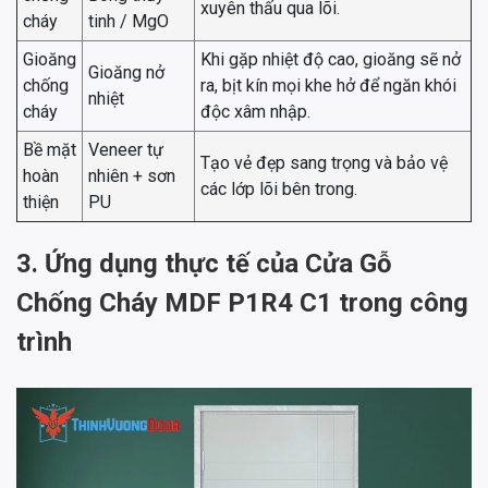
xuyên thấu qua lõi.
cháy
tinh / MgO
Gioăng
Khi gặp nhiệt độ cao, gioăng sẽ nở
Gioăng nở
chống
ra, bịt kín mọi khe hở để ngăn khói
nhiệt
cháy
độc xâm nhập.
Bề mặt
Veneer tự
Tạo vẻ đẹp sang trọng và bảo vệ
hoàn
nhiên + sơn
các lớp lõi bên trong.
thiện
PU
3. Ứng dụng thực tế của Cửa Gỗ
Chống Cháy MDF P1R4 C1 trong công
trình