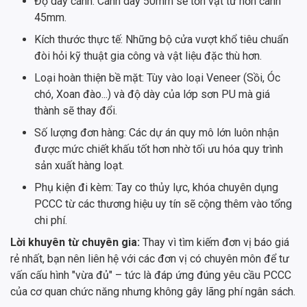
Độ dày cánh: Cánh dày 50mm sẽ tốn vật tư hơn cánh
45mm.
Kích thước thực tế: Những bộ cửa vượt khổ tiêu chuẩn
đòi hỏi kỹ thuật gia công và vật liệu đặc thù hơn.
Loại hoàn thiện bề mặt: Tùy vào loại Veneer (Sồi, Óc
chó, Xoan đào...) và độ dày của lớp sơn PU mà giá
thành sẽ thay đổi.
Số lượng đơn hàng: Các dự án quy mô lớn luôn nhận
được mức chiết khấu tốt hơn nhờ tối ưu hóa quy trình
sản xuất hàng loạt.
Phụ kiện đi kèm: Tay co thủy lực, khóa chuyên dụng
PCCC từ các thương hiệu uy tín sẽ cộng thêm vào tổng
chi phí.
Lời khuyên từ chuyên gia:
Thay vì tìm kiếm đơn vị báo giá
rẻ nhất, bạn nên liên hệ với các đơn vị có chuyên môn để tư
vấn cấu hình "vừa đủ" – tức là đáp ứng đúng yêu cầu PCCC
của cơ quan chức năng nhưng không gây lãng phí ngân sách.