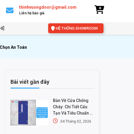
thinhvuongdoor@gmail.com
Liên hệ báo giá
HỆ
HỆ THỐNG SHOWROOM
 Chọn An Toàn
Bài viết gần đây
Bản Vẽ Cửa Chống
Cháy: Chi Tiết Cấu
Tạo Và Tiêu Chuẩn Kỹ
Thuật Mới Nhất
04 Tháng 02, 2026