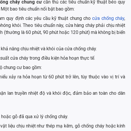
hống cháy chung cư
cần thủ các tiêu chuẩn kỹ thuật béo quy
. Một bao tiêu chuẩn nổi bật bao gồm:
Nam quy định các yêu cầu kỹ thuật chung cho
cửa chống cháy
,
hóng khói. Theo tiêu chuẩn này, cửa hàng cháy phải chịu nhiệt
h (thường là 60 phút, 90 phút hoặc 120 phút) mà không bị biến
 khả năng chịu nhiệt và khói của cửa chống cháy.
 suất cửa cháy trong điều kiện hỏa hoạn thực tế.
hộ chung cư bao gồm:
iểu xảy ra hỏa hoạn từ 60 phút trở lên, tùy thuộc vào vị trí và
hặn lan truyền nhiệt độ và khói độc, đảm bảo an toàn cho dân
 hoặc gỗ đã qua xử lý chống cháy.
vật liệu chịu nhiệt như thép mạ kẽm, gỗ chống cháy hoặc kính