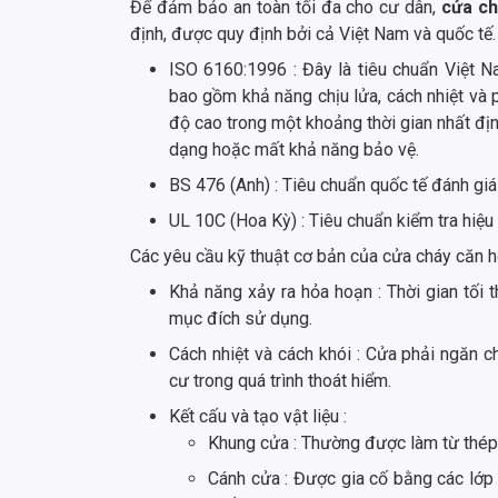
Để đảm bảo an toàn tối đa cho cư dân,
cửa c
định, được quy định bởi cả Việt Nam và quốc tế
ISO 6160:1996 : Đây là tiêu chuẩn Việt 
bao gồm khả năng chịu lửa, cách nhiệt và p
độ cao trong một khoảng thời gian nhất địn
dạng hoặc mất khả năng bảo vệ.
BS 476 (Anh) : Tiêu chuẩn quốc tế đánh giá
UL 10C (Hoa Kỳ) : Tiêu chuẩn kiểm tra hiệu
Các yêu cầu kỹ thuật cơ bản của cửa cháy căn 
Khả năng xảy ra hỏa hoạn : Thời gian tối th
mục đích sử dụng.
Cách nhiệt và cách khói : Cửa phải ngăn c
cư trong quá trình thoát hiểm.
Kết cấu và tạo vật liệu :
Khung cửa : Thường được làm từ thép
Cánh cửa : Được gia cố bằng các lớp 