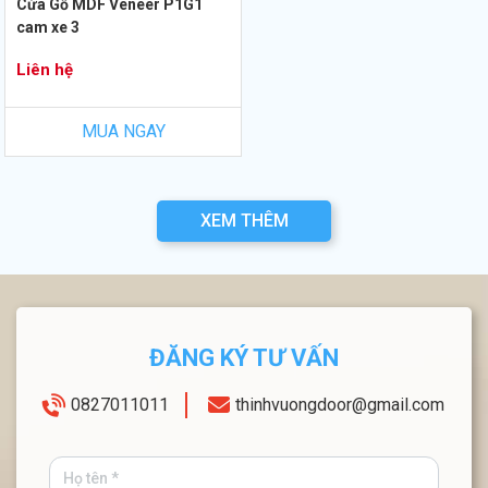
Cửa Gỗ MDF Veneer P1G1
cam xe 3
Liên hệ
MUA NGAY
XEM THÊM
ĐĂNG KÝ TƯ VẤN
0827011011
thinhvuongdoor@gmail.com