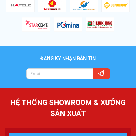
ĐĂNG KÝ NHẬN BẢN TIN
HỆ THỐNG SHOWROOM & XƯỞNG
SẢN XUẤT