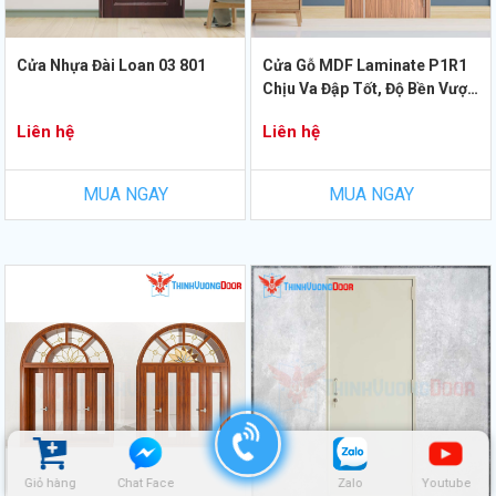
Cửa Nhựa Đài Loan 03 801
Cửa Gỗ MDF Laminate P1R1
Chịu Va Đập Tốt, Độ Bền Vượt
Trội
Liên hệ
Liên hệ
MUA NGAY
MUA NGAY
Giỏ hàng
Chat Face
Zalo
Youtube