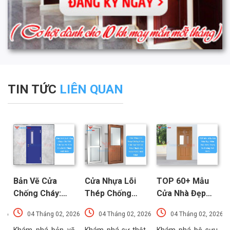
TIN TỨC
LIÊN QUAN
Bản Vẽ Cửa
Cửa Nhựa Lõi
TOP 60+ Mẫu
Chống Cháy:
Thép Chống
Cửa Nhà Đẹp
Chi Tiết Cấu
Cháy: Cấu Tạo
Hiện Đại, Sang
026
04 Tháng 02, 2026
04 Tháng 02, 2026
04 Tháng 02, 2026
Tạo Và Tiêu
Và Các Tiêu
Trọng Xu