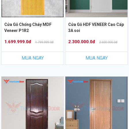
Cửa Gỗ Chống Cháy MDF
Cửa Gỗ HDF VENEER Cao Cấp
Veneer P1R2
3A soi
1.699.999.0đ
2.300.000.0đ
1.799.999.0đ
2.600.000.0đ
MUA NGAY
MUA NGAY