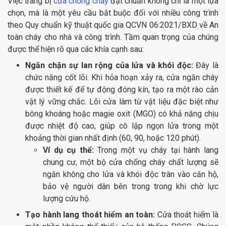
Việc trang bị
cửa chống cháy
đạt chuẩn không chỉ là một lựa
chọn, mà là một yêu cầu bắt buộc đối với nhiều công trình
theo Quy chuẩn kỹ thuật quốc gia QCVN 06:2021/BXD về An
toàn cháy cho nhà và công trình. Tầm quan trọng của chúng
được thể hiện rõ qua các khía cạnh sau:
Ngăn chặn sự lan rộng của lửa và khói độc:
Đây là
chức năng cốt lõi. Khi hỏa hoạn xảy ra, cửa ngăn cháy
được thiết kế để tự động đóng kín, tạo ra một rào cản
vật lý vững chắc. Lõi cửa làm từ vật liệu đặc biệt như
bông khoáng hoặc magie oxit (MGO) có khả năng chịu
được nhiệt độ cao, giúp cô lập ngọn lửa trong một
khoảng thời gian nhất định (60, 90, hoặc 120 phút).
Ví dụ cụ thể:
Trong một vụ cháy tại hành lang
chung cư, một bộ cửa chống cháy chất lượng sẽ
ngăn không cho lửa và khói độc tràn vào căn hộ,
bảo vệ người dân bên trong trong khi chờ lực
lượng cứu hộ.
Tạo hành lang thoát hiểm an toàn:
Cửa thoát hiểm là