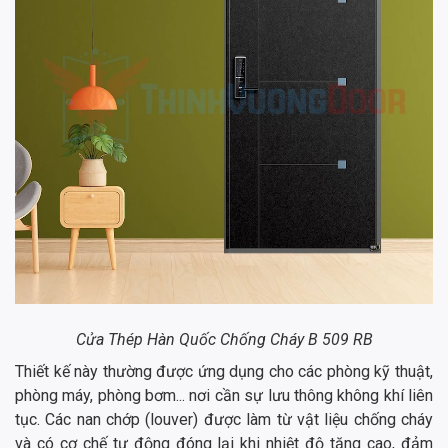
Cửa Thép Hàn Quốc Chống Cháy B 509 RB
Thiết kế này thường được ứng dụng cho các phòng kỹ thuật,
phòng máy, phòng bơm... nơi cần sự lưu thông không khí liên
tục. Các nan chớp (louver) được làm từ vật liệu chống cháy
và có cơ chế tự động đóng lại khi nhiệt độ tăng cao, đảm