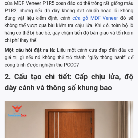
cửa MDF Veneer P1R5 xoan đào có thể trông rất giống mẫu
P1R2, nhưng nếu độ dày không đạt chuẩn hoặc lõi không
đúng vật liệu kiểm định, cánh
cửa gỗ MDF Veneer
đó sẽ
không thể vượt qua bài kiểm tra chịu lửa. Khi đó, toàn bộ lô
hàng có thể bị bác bỏ, gây chậm tiến độ bàn giao và tốn kém
chi phí thay thế.
Một câu hỏi đặt ra là:
Liệu một cánh cửa đẹp đến đâu có
giá trị gì nếu nó không thể trở thành "giấy thông hành" để
công trình được nghiệm thu PCCC?
2. Cấu tạo chi tiết: Cấp chịu lửa, độ
dày cánh và thông số khung bao