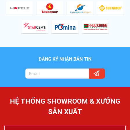
ĐĂNG KÝ NHẬN BẢN TIN
HỆ THỐNG SHOWROOM & XƯỞNG
SẢN XUẤT