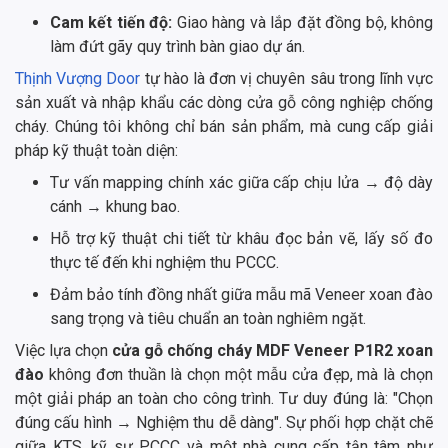
Cam kết tiến độ:
Giao hàng và lắp đặt đồng bộ, không
làm đứt gãy quy trình bàn giao dự án.
Thịnh Vượng Door
tự hào là đơn vị chuyên sâu trong lĩnh vực
sản xuất và nhập khẩu các dòng cửa gỗ công nghiệp chống
cháy. Chúng tôi không chỉ bán sản phẩm, mà cung cấp giải
pháp kỹ thuật toàn diện:
Tư vấn mapping chính xác giữa cấp chịu lửa → độ dày
cánh → khung bao.
Hỗ trợ kỹ thuật chi tiết từ khâu đọc bản vẽ, lấy số đo
thực tế đến khi nghiệm thu PCCC.
Đảm bảo tính đồng nhất giữa mẫu mã Veneer xoan đào
sang trọng và tiêu chuẩn an toàn nghiêm ngặt.
Việc lựa chọn
cửa gỗ chống cháy MDF Veneer P1R2 xoan
đào
không đơn thuần là chọn một mẫu cửa đẹp, mà là chọn
một giải pháp an toàn cho công trình. Tư duy đúng là: "Chọn
đúng cấu hình → Nghiệm thu dễ dàng". Sự phối hợp chặt chẽ
giữa KTS, kỹ sư PCCC và một nhà cung cấp tận tâm như