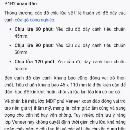
P1R2 xoan đào
.
Thông thường, cấp độ chịu lửa sẽ tỉ lệ thuận với độ dày của
cánh
cửa gỗ công nghiệp
:
Chịu lửa 60 phút:
Yêu cầu độ dày cánh tiêu chuẩn
45mm.
Chịu lửa 90 phút:
Yêu cầu độ dày cánh tiêu chuẩn
50mm.
Chịu lửa 120 phút:
Yêu cầu độ dày cánh tiêu chuẩn
55mm.
Bên cạnh độ dày cánh, khung bao cũng đóng vai trò then
chốt. Tiêu chuẩn khung bao 45 x 110 mm là điều kiện cần để
đảm bảo độ kín khít, ngăn khói và lửa lan tỏa khi có sự cố.
Về phần bề mặt, lớp MDF phủ Veneer xoan đào đóng vai trò
tạo nên giá trị thẩm mỹ, mang lại cảm giác ấm cúng và sang
trọng cho căn hộ hay văn phòng. Tuy nhiên, cần lưu ý rằng
lớp Veneer này không quyết định thời gian chịu lửa; khả năng
ngăn cháy nằm ở cấu tạo lõi và các vật liệu chuyên dụng bên