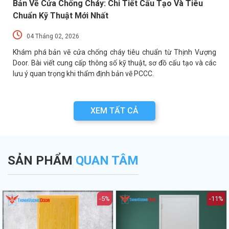
Bản Vẽ Cửa Chống Cháy: Chi Tiết Cấu Tạo Và Tiêu
Chuẩn Kỹ Thuật Mới Nhất
04 Tháng 02, 2026
a
Khám phá bản vẽ cửa chống cháy tiêu chuẩn từ Thịnh Vượng
a
Door. Bài viết cung cấp thông số kỹ thuật, sơ đồ cấu tạo và các
lưu ý quan trọng khi thẩm định bản vẽ PCCC.
XEM TẤT CẢ
SẢN PHẨM
QUAN TÂM
-5%
-11%