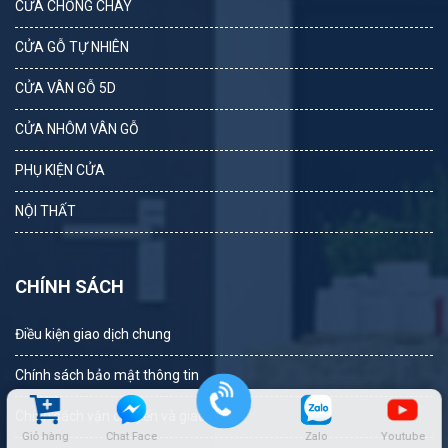
CỬA CHỐNG CHÁY
CỬA GỖ TỰ NHIÊN
CỬA VÂN GỖ 5D
CỬA NHÔM VÂN GỖ
PHỤ KIỆN CỬA
NỘI THẤT
CHÍNH SÁCH
Điều kiện giao dịch chung
Chính sách bảo mật thông tin
Chính sách vận chuyển và giao nhận
Giỏ hàng
Chat Face
Zalo
Youtube