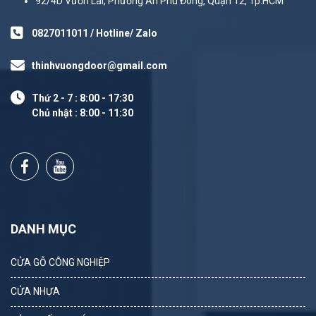
92/4D Vườn Lài, Phường An Phú Đông, Quận 12, Tp.HCM
0827011011 / Hotline/ Zalo
thinhvuongdoor@gmail.com
Thứ 2 - 7 : 8:00 - 17:30
Chủ nhật : 8:00 - 11:30
DANH MỤC
CỬA GỖ CÔNG NGHIỆP
CỬA NHỰA