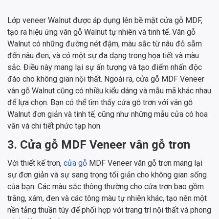
Lớp veneer Walnut được áp dụng lên bề mặt cửa gỗ MDF,
tạo ra hiệu ứng vân gỗ Walnut tự nhiên và tinh tế. Vân gỗ
Walnut có những đường nét đậm, màu sắc từ nâu đỏ sẫm
đến nâu đen, và có một sự đa dạng trong họa tiết và màu
sắc. Điều này mang lại sự ấn tượng và tạo điểm nhấn độc
đáo cho không gian nội thất. Ngoài ra, cửa gỗ MDF Veneer
vân gỗ Walnut cũng có nhiều kiểu dáng và mẫu mã khác nhau
để lựa chọn. Bạn có thể tìm thấy cửa gỗ trơn với vân gỗ
Walnut đơn giản và tinh tế, cũng như những mẫu cửa có hoa
văn và chi tiết phức tạp hơn.
3. Cửa gỗ MDF Veneer vân gỗ trơn
Với thiết kế trơn,
cửa gỗ
MDF Veneer vân gỗ trơn mang lại
sự đơn giản và sự sang trọng tối giản cho không gian sống
của bạn. Các màu sắc thông thường cho cửa trơn bao gồm
trắng, xám, đen và các tông màu tự nhiên khác, tạo nên một
nền tảng thuần túy để phối hợp với trang trí nội thất và phong