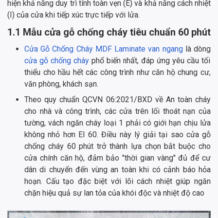
hiện khả năng duy trì tính toàn vẹn (E) và khả năng cách nhiệt
(I) của cửa khi tiếp xúc trực tiếp với lửa.
1.1 Mẫu cửa gỗ chống cháy tiêu chuẩn 60 phút
Cửa Gỗ Chống Cháy MDF Laminate van ngang
là dòng
cửa gỗ chống cháy
phổ biến nhất, đáp ứng yêu cầu tối
thiểu cho hầu hết các công trình như căn hộ chung cư,
văn phòng, khách sạn.
Theo quy chuẩn QCVN 06:2021/BXD về An toàn cháy
cho nhà và công trình, các cửa trên lối thoát nạn của
tường, vách ngăn cháy loại 1 phải có giới hạn chịu lửa
không nhỏ hơn EI 60. Điều này lý giải tại sao cửa gỗ
chống cháy 60 phút trở thành lựa chọn bắt buộc cho
cửa chính căn hộ, đảm bảo "thời gian vàng" đủ để cư
dân di chuyển đến vùng an toàn khi có cảnh báo hỏa
hoạn. Cấu tạo đặc biệt với lõi cách nhiệt giúp ngăn
chặn hiệu quả sự lan tỏa của khói độc và nhiệt độ cao