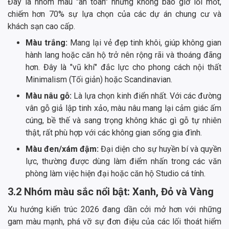
Đây là nhóm màu "an toàn" nhưng không bao giờ lỗi mốt,
chiếm hơn 70% sự lựa chọn của các dự án chung cư và
khách sạn cao cấp.
Màu trắng:
Mang lại vẻ đẹp tinh khôi, giúp không gian
hành lang hoặc căn hộ trở nên rộng rãi và thoáng đãng
hơn. Đây là "vũ khí" đắc lực cho phong cách nội thất
Minimalism (Tối giản) hoặc Scandinavian.
Màu nâu gỗ:
Là lựa chọn kinh điển nhất. Với các đường
vân gỗ giả lập tinh xảo, màu nâu mang lại cảm giác ấm
cúng, bề thế và sang trọng không khác gì gỗ tự nhiên
thật, rất phù hợp với các không gian sống gia đình.
Màu đen/xám đậm:
Đại diện cho sự huyền bí và quyền
lực, thường được dùng làm điểm nhấn trong các văn
phòng làm việc hiện đại hoặc căn hộ Studio cá tính.
3.2 Nhóm màu sắc nổi bật: Xanh, Đỏ và Vàng
Xu hướng kiến trúc 2026 đang dần cởi mở hơn với những
gam màu mạnh, phá vỡ sự đơn điệu của các lối thoát hiểm