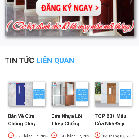
TIN TỨC
LIÊN QUAN
Bản Vẽ Cửa
Cửa Nhựa Lõi
TOP 60+ Mẫu
Chống Cháy:
Thép Chống
Cửa Nhà Đẹp
Chi Tiết Cấu
Cháy: Cấu Tạo
Hiện Đại, Sang
026
04 Tháng 02, 2026
04 Tháng 02, 2026
04 Tháng 02, 2026
Tạo Và Tiêu
Và Các Tiêu
Trọng Xu