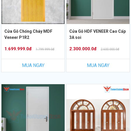
Cửa Gỗ Chống Cháy MDF
Cửa Gỗ HDF VENEER Cao Cấp
Veneer P1R2
3A soi
1.699.999.0đ
2.300.000.0đ
1.799.999.0đ
2.600.000.0đ
MUA NGAY
MUA NGAY