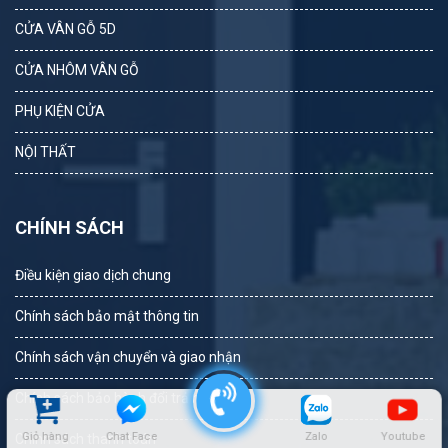
CỬA VÂN GỖ 5D
CỬA NHÔM VÂN GỖ
PHỤ KIỆN CỬA
NỘI THẤT
CHÍNH SÁCH
Điều kiện giao dịch chung
Chính sách bảo mật thông tin
Chính sách vận chuyển và giao nhận
Chính sách bảo hành đổi trả hoàn tiền
Giỏ hàng
Chat Face
Zalo
Youtube
Chính sách thanh toán