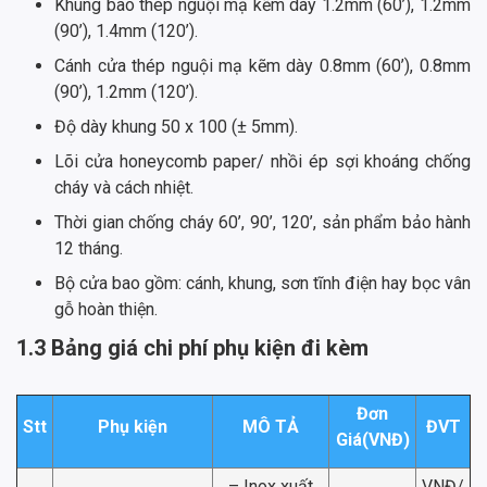
Khung bao thép nguội mạ kẽm dày 1.2mm (60’), 1.2mm
(90’), 1.4mm (120’).
Cánh cửa thép nguội mạ kẽm dày 0.8mm (60’), 0.8mm
(90’), 1.2mm (120’).
Độ dày khung 50 x 100 (± 5mm).
Lõi cửa honeycomb paper/ nhồi ép sợi khoáng chống
cháy và cách nhiệt.
Thời gian chống cháy 60’, 90’, 120’, sản phẩm bảo hành
12 tháng.
Bộ cửa bao gồm: cánh, khung, sơn tĩnh điện hay bọc vân
gỗ hoàn thiện.
1.3 Bảng giá chi phí phụ kiện đi kèm
Đơn
Stt
Phụ kiện
MÔ TẢ
ĐVT
Giá(VNĐ)
– Inox xuất
VNĐ/