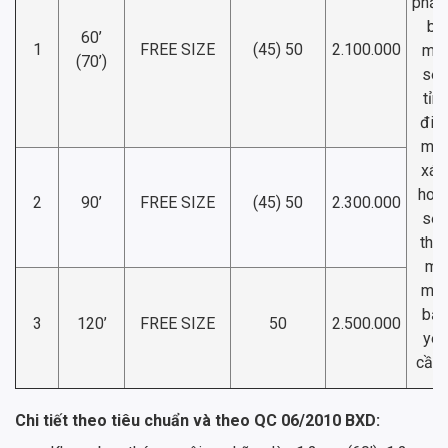
phẵn
bề
60’
1
FREE SIZE
(45) 50
2.100.000
mặ
(70’)
sơn
tỉnh
điệ
mà
xá
hoặ
2
90’
FREE SIZE
(45) 50
2.300.000
sơn
the
mã
mà
bạn
3
120’
FREE SIZE
50
2.500.000
yêu
cầu 
Chi tiết theo tiêu chuẩn và theo QC 06/2010 BXD: