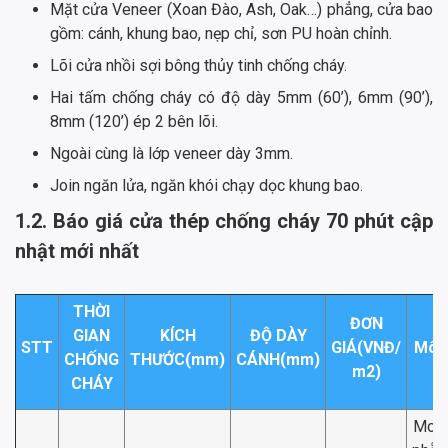
Mặt cửa Veneer (Xoan Đào, Ash, Oak…) phẳng, cửa bao
gồm: cánh, khung bao, nẹp chỉ, sơn PU hoàn chỉnh.
Lõi cửa nhồi sợi bông thủy tinh chống cháy.
Hai tấm chống cháy có độ dày 5mm (60’), 6mm (90’),
8mm (120’) ép 2 bên lõi.
Ngoài cùng là lớp veneer dày 3mm.
Join ngăn lửa, ngăn khói chạy dọc khung bao.
1.2. Báo giá cửa thép chống cháy 70 phút cập
nhật mới nhất
THỜI
ĐƠN
GIAN
KÍCH
ĐỘ DÀY
STT
GIÁ(VNĐ/
Mô t
CHỐNG
THƯỚC(mm)
CÁNH(mm)
m2)
CHÁY
Mod