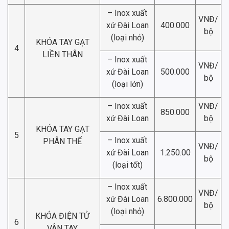
– Inox xuất
VNĐ/
xứ Đài Loan
400.000
bộ
(loại nhỏ)
KHÓA TAY GẠT
4
LIỀN THÂN
– Inox xuất
VNĐ/
xứ Đài Loan
500.000
bộ
(loại lớn)
– Inox xuất
VNĐ/
850.000
xứ Đài Loan
bộ
KHÓA TAY GẠT
5
– Inox xuất
PHÂN THỂ
VNĐ/
xứ Đài Loan
1.250.00
bộ
(loại tốt)
– Inox xuất
VNĐ/
xứ Đài Loan
6.800.000
bộ
(loại nhỏ)
KHÓA ĐIỆN TỬ
6
VÂN TAY