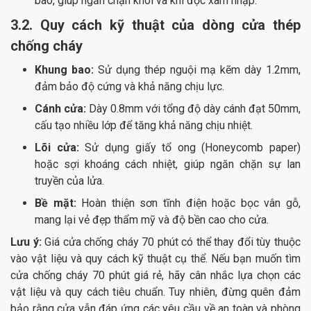
bao, giúp ngăn chặn khói và khí độc xâm nhập.
3.2. Quy cách kỹ thuật của dòng cửa thép
chống cháy
Khung bao:
Sử dụng thép nguội mạ kẽm dày 1.2mm,
đảm bảo độ cứng và khả năng chịu lực.
Cánh cửa:
Dày 0.8mm với tổng độ dày cánh đạt 50mm,
cấu tạo nhiều lớp để tăng khả năng chịu nhiệt.
Lõi cửa:
Sử dụng giấy tổ ong (Honeycomb paper)
hoặc sợi khoáng cách nhiệt, giúp ngăn chặn sự lan
truyền của lửa.
Bề mặt:
Hoàn thiện sơn tĩnh điện hoặc bọc vân gỗ,
mang lại vẻ đẹp thẩm mỹ và độ bền cao cho cửa.
Lưu ý:
Giá cửa chống cháy 70 phút có thể thay đổi tùy thuộc
vào vật liệu và quy cách kỹ thuật cụ thể. Nếu bạn muốn tìm
cửa chống cháy 70 phút giá rẻ, hãy cân nhắc lựa chọn các
vật liệu và quy cách tiêu chuẩn. Tuy nhiên, đừng quên đảm
bảo rằng cửa vẫn đáp ứng các yêu cầu về an toàn và phòng