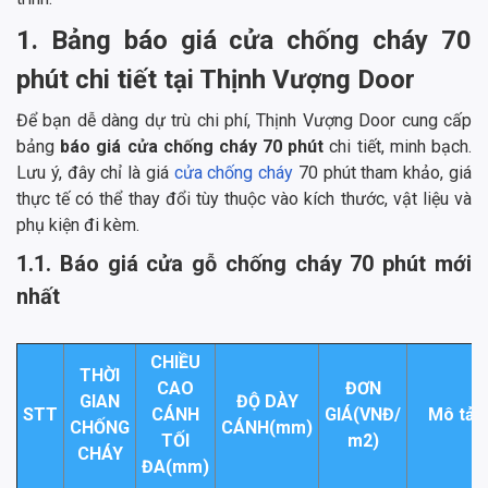
1. Bảng báo giá cửa chống cháy 70
phút chi tiết tại Thịnh Vượng Door
Để bạn dễ dàng dự trù chi phí, Thịnh Vượng Door cung cấp
bảng
báo giá cửa chống cháy 70 phút
chi tiết, minh bạch.
Lưu ý, đây chỉ là giá
cửa chống cháy
70 phút tham khảo, giá
thực tế có thể thay đổi tùy thuộc vào kích thước, vật liệu và
phụ kiện đi kèm.
1.1. Báo giá cửa gỗ chống cháy 70 phút mới
nhất
CHIỀU
THỜI
CAO
ĐƠN
GIAN
ĐỘ DÀY
STT
CÁNH
GIÁ(VNĐ/
Mô tả
CHỐNG
CÁNH(mm)
TỐI
m2)
CHÁY
ĐA(mm)