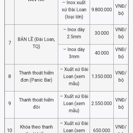
– Inox xuất
VNĐ/
xứ Đài Loan
9.800.000
bộ
(loại lớn)
– Inox dày
VNĐ/
30.000
2.5mm
bộ
BẢN LỀ (Đài Loan,
7
TQ)
– Inox dày
VNĐ/
40.000
3mm
bộ
– Xuất xứ Đài
Thanh thoát hiểm
VNĐ/
8
Loan (xem
1.350.000
đơn (Panic Bar)
bộ
mẫu)
– Xuất xứ Đài
Thanh thoát hiểm
VNĐ/
9
Loan (xem
2.550.000
đôi
bộ
mẫu)
– Xuất xứ Đài
Khóa theo thanh
VNĐ/
10
Loan (xem
650.000