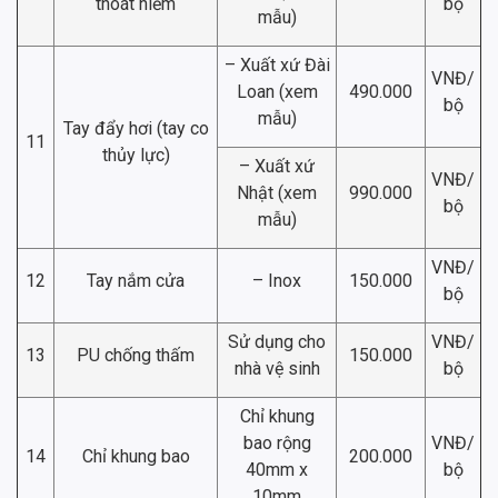
thoát hiểm
bộ
mẫu)
– Xuất xứ Đài
VNĐ/
Loan (xem
490.000
bộ
mẫu)
Tay đẩy hơi (tay co
11
thủy lực)
– Xuất xứ
VNĐ/
Nhật (xem
990.000
bộ
mẫu)
VNĐ/
12
Tay nắm cửa
– Inox
150.000
bộ
Sử dụng cho
VNĐ/
13
PU chống thấm
150.000
nhà vệ sinh
bộ
Chỉ khung
bao rộng
VNĐ/
14
Chỉ khung bao
200.000
40mm x
bộ
10mm