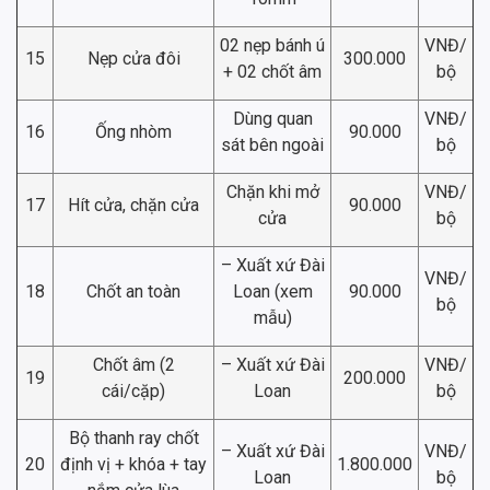
02 nẹp bánh ú
VNĐ/
15
Nẹp cửa đôi
300.000
+ 02 chốt âm
bộ
Dùng quan
VNĐ/
16
Ống nhòm
90.000
sát bên ngoài
bộ
Chặn khi mở
VNĐ/
17
Hít cửa, chặn cửa
90.000
cửa
bộ
– Xuất xứ Đài
VNĐ/
18
Chốt an toàn
Loan (xem
90.000
bộ
mẫu)
Chốt âm (2
– Xuất xứ Đài
VNĐ/
19
200.000
cái/cặp)
Loan
bộ
Bộ thanh ray chốt
– Xuất xứ Đài
VNĐ/
20
định vị + khóa + tay
1.800.000
Loan
bộ