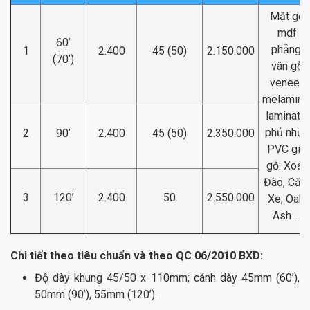
Mặt gỗ
mdf
60’
phẵng,
1
2.400
45 (50)
2.150.000
(70’)
vân gỗ
veneer,
melamine
laminate,
phủ nhựa
2
90’
2.400
45 (50)
2.350.000
PVC giả
gỗ: Xoan
Đào, Căm
3
120’
2.400
50
2.550.000
Xe, Oak,
Ash …
Chi tiết theo tiêu chuẩn và theo QC 06/2010 BXD:
Độ dày khung 45/50 x 110mm; cánh dày 45mm (60’),
50mm (90’), 55mm (120’).