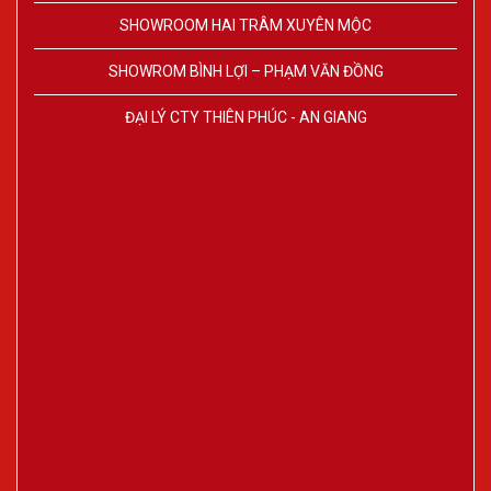
SHOWROOM HAI TRÂM XUYÊN MỘC
SHOWROM BÌNH LỢI – PHẠM VĂN ĐỒNG
ĐẠI LÝ CTY THIÊN PHÚC - AN GIANG