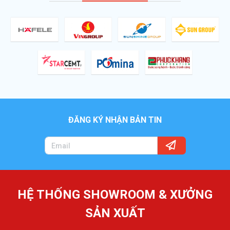
ĐĂNG KÝ NHẬN BẢN TIN
HỆ THỐNG SHOWROOM & XƯỞNG
SẢN XUẤT