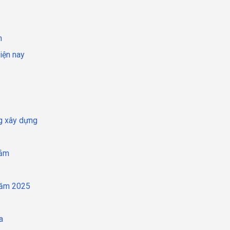
h
iện nay
g xây dựng
tắm
năm 2025
a