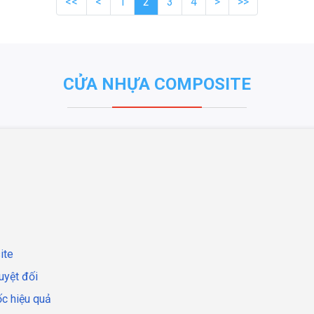
<<
<
1
2
3
4
>
>>
CỬA NHỰA COMPOSITE
ite
uyệt đối
ốc hiệu quả