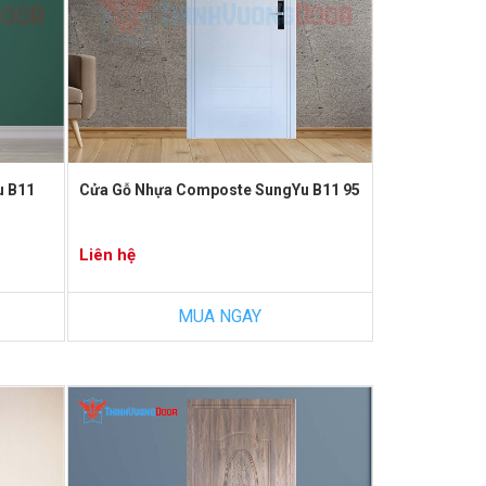
u B11
Cửa Gỗ Nhựa Composte SungYu B11 95
Liên hệ
MUA NGAY