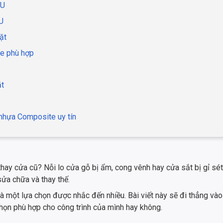
PU
U
ặt
e phù hợp
ặt
 nhựa Composite uy tín
ay cửa cũ? Nỗi lo cửa gỗ bị ẩm, cong vênh hay cửa sắt bị gỉ sét 
sửa chữa và thay thế.
à một lựa chọn được nhắc đến nhiều. Bài viết này sẽ đi thẳng vào
chọn phù hợp cho công trình của mình hay không.