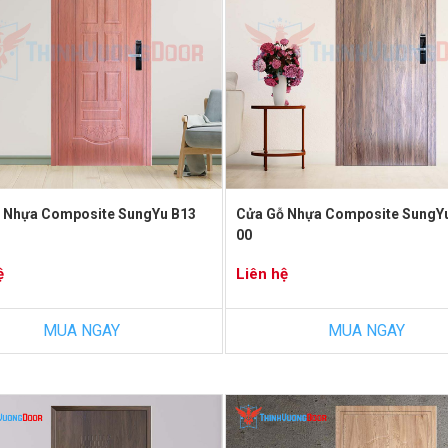
 Nhựa Composite SungYu B13
Cửa Gỗ Nhựa Composite SungY
00
ệ
Liên hệ
MUA NGAY
MUA NGAY