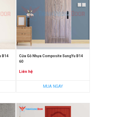
u B14
Cửa Gỗ Nhựa Composite SungYu B14
60
Liên hệ
MUA NGAY