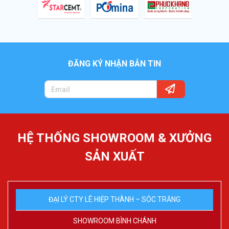
ĐĂNG KÝ NHẬN BẢN TIN
HỆ THỐNG SHOWROOM & XƯỞNG
SẢN XUẤT
ĐẠI LÝ CTY LÊ HIỆP THÀNH – SÓC TRĂNG
SHOWROOM BÌNH CHÁNH